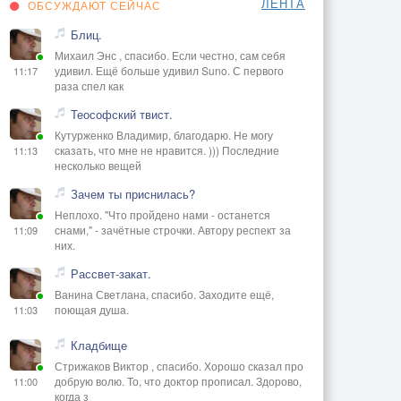
ЛЕНТА
ОБСУЖДАЮТ СЕЙЧАС
Блиц.
Михаил Энс , спасибо. Если честно, сам себя
удивил. Ещё больше удивил Suno. С первого
11:17
раза спел как
Теософский твист.
Кутурженко Владимир, благодарю. Не могу
сказать, что мне не нравится. ))) Последние
11:13
несколько вещей
Зачем ты приснилась?
Неплохо. "Что пройдено нами - останется
снами," - зачётные строчки. Автору респект за
11:09
них.
Рассвет-закат.
Ванина Светлана, спасибо. Заходите ещё,
поющая душа.
11:03
Кладбище
Стрижаков Виктор , спасибо. Хорошо сказал про
добрую волю. То, что доктор прописал. Здорово,
11:00
когда з