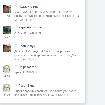
Подарите мне...
Мудо, мудро. С Вашим, Аннушка, подходом к
жизни. Но чувства противоречивые вызывает. В
10:43
Крыму не оче
Чёрно-белый мир
А РАМИЛЬ, Спасибо
10:37
Солнца луч.
Душевно! Молодчага! А я вот с возрастом
стараюсь в своё прошлое не погружаться. Долго
10:27
потом в себя н
На рассвете
Браво!!!! 👋👋👋✨
09:58
Робот Зина
EugeneKabrun, спасибо!!! Это дочка уже давно
называет наш пылесос Зиной. 😃👍✨✨✨
09:49