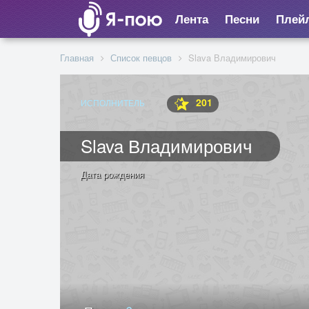
Лента
Песни
Плей
Главная
Список певцов
Slava Владимирович
201
ИСПОЛНИТЕЛЬ
Slava Владимирович
Дата рождения