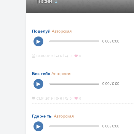
Песни
6
Поцелуй
Авторская
▶
0:00 / 0:00
03.04.2019
6
0
0
|
|
|
Без тебя
Авторская
▶
0:00 / 0:00
03.04.2019
6
0
0
|
|
|
Где же ты
Авторская
▶
0:00 / 0:00