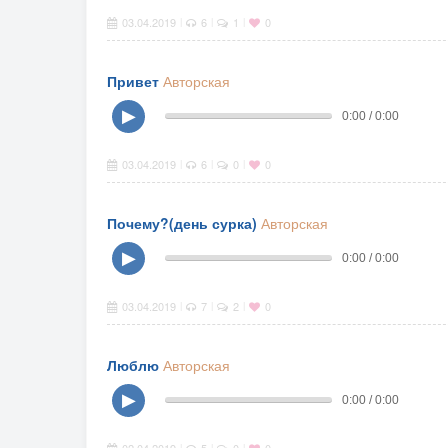
03.04.2019
6
1
0
|
|
|
Привет
Авторская
▶
0:00 / 0:00
03.04.2019
6
0
0
|
|
|
Почему?(день сурка)
Авторская
▶
0:00 / 0:00
03.04.2019
7
2
0
|
|
|
Люблю
Авторская
▶
0:00 / 0:00
|
|
|