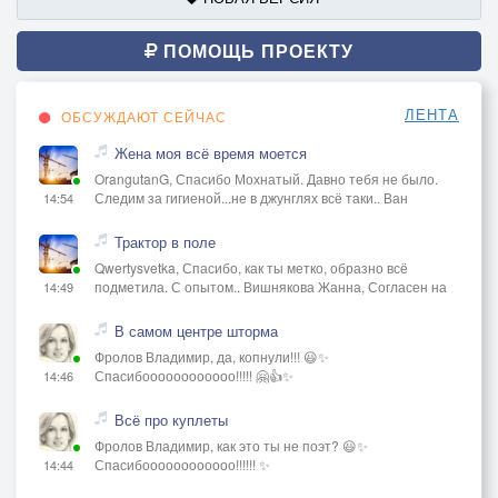
ПОМОЩЬ ПРОЕКТУ
ЛЕНТА
ОБСУЖДАЮТ СЕЙЧАС
Жена моя всё время моется
OrangutanG, Спасибо Мохнатый. Давно тебя не было.
Следим за гигиеной...не в джунглях всё таки.. Ван
14:54
Трактор в поле
Qwertysvetka, Спасибо, как ты метко, образно всё
подметила. С опытом.. Вишнякова Жанна, Согласен на
14:49
В самом центре шторма
Фролов Владимир, да, копнули!!! 😃✨
Спасибоооооооооооо!!!!! 🤗👍✨
14:46
Всё про куплеты
Фролов Владимир, как это ты не поэт? 😃✨
Спасибоооооооооооо!!!!!! ✨
14:44