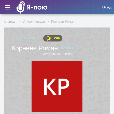
Вход
Главная
Список певцов
Корнеев Роман
206
ИСПОЛНИТЕЛЬ
Корнеев Роман
Romulla
Заходила 30.03.2019