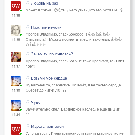
Любовь на раз
Может и хрюка.. 🙄🤔ты у него узнай, кто это, хотя бы.. 😜
14:38
Простые мелочи
Фролов Владимир, спасибоооооо!!!! 👍👍👍👍👍👍
Отправила!!!! Можешь сократить, если захочешь. 👍👍👍
14:38
👍👍👍✨✨✨
Зачем ты приснилась?
Фролов Владимир, спасибо! Мне тоже нравится, как Олег
поет!
14:37
Возьми мое сердце
Ну наконец то, спарились. Возьмёт, и не только сердце.
Оберёт до нитки..10+++
14:30
Чудо
Замечательно спел. Бардовское наследие ещё дышит
11+++
14:24
Марш строителей
У. Тогда тост!!. Имею возможность купить квартиру, но не