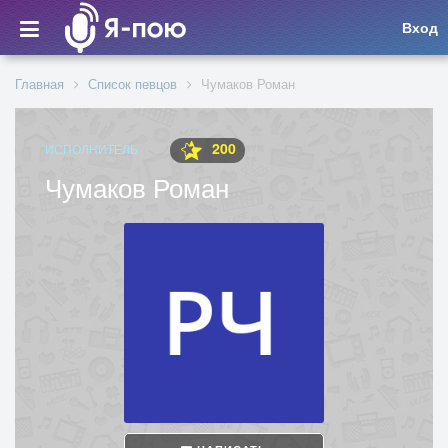
Вход
Главная
Список певцов
Чумаков Роман
200
ИСПОЛНИТЕЛЬ
Чумаков Роман