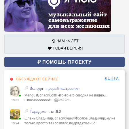
НАМ 15 ЛЕТ
НОВАЯ ВЕРСИЯ
ПОМОЩЬ ПРОЕКТУ
ЛЕНТА
ОБСУЖДАЮТ СЕЙЧАС
Володя - прораб настроения
Mangust, спасибо!!!! Что-то его сегодня не видно...
Спасибоооооо!!!!! 🤗💛💛💛✨
13:31
Парадокс... ст.5.2
Шпень Владимир, спасибушки!Фролов Владимир, ну не
только,просто так совпало,подряд,спасибо!
13:24