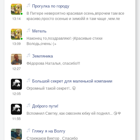
Прогулка по городу
В Питере невероятно красивая осень,впрочем там все
красиво,просто осенью и зимойй я там чаще ,чем ле
13:14
Метель
Наконец то,поздравляю!:-)Красивые стихи
Володь,очень:-)+
13:09
Земляника
Фёдорова Наталья, спасибо!!!
12:27
Большой секрет для маленькой компании
Огромный такой секрет!.. 🤫
12:05
Доброго пути!
Вспомнил Светку, как сквозняк юбку ей поднял... 😘🌹
11:55
Гляжу я на Волгу
Стрижаков Виктор , Спасибо