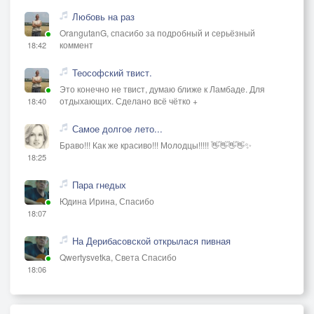
Любовь на раз
OrangutanG, спасибо за подробный и серьёзный
коммент
18:42
Теософский твист.
Это конечно не твист, думаю ближе к Ламбаде. Для
отдыхающих. Сделано всё чётко +
18:40
Самое долгое лето...
Браво!!! Как же красиво!!! Молодцы!!!!! 👋👋👋👋✨
18:25
Пара гнедых
Юдина Ирина, Спасибо
18:07
На Дерибасовской открылася пивная
Qwertysvetka, Света Спасибо
18:06