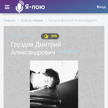
Вход
Главная
Список певцов
Груздов Дмитрий Александрович
209
ИСПОЛНИТЕЛЬ
Груздов Дмитрий
Александрович
MC Di-Mayak