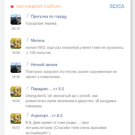
ЛЕНТА
ОБСУЖДАЮТ СЕЙЧАС
Прогулка по городу
Городская лирика.
20:10
Метель
osman1953, еще раз попробуй,у меня тоже не грузилось
,с 10й попытки
19:59
Ночной звонок
Повторно загрузил эту песню, ранее загруженная не
звучит к сожалению..
19:39
Парадокс... ст.5.2
OrangutanG, ой ,мохнатый да с розой...как
романтично,прям эксклюзив в джунглях:-)В раздумья
19:03
говоришь
Аэропорт...ст.8.2
В В, Дим привет,я тоже редко ...:-)все
летаем,летаем:-)Спасибо тебе,очень красивая
18:57
ассоциация!;-)