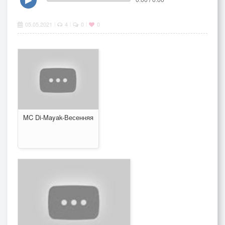
05.05.2021
4
0
0
|
|
|
MC Di-Mayak-Весенняя