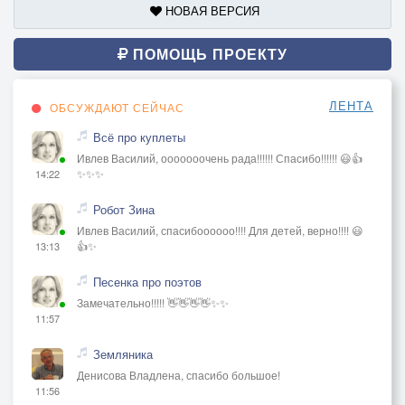
НОВАЯ ВЕРСИЯ
ПОМОЩЬ ПРОЕКТУ
ЛЕНТА
ОБСУЖДАЮТ СЕЙЧАС
Всё про куплеты
Ивлев Василий, ооооооочень рада!!!!!! Спасибо!!!!!! 😃👍
✨✨✨
14:22
Робот Зина
Ивлев Василий, спасибоооооо!!!! Для детей, верно!!!! 😃
👍✨
13:13
Песенка про поэтов
Замечательно!!!!! 👋👋👋👋✨✨
11:57
Земляника
Денисова Владлена, спасибо большое!
11:56