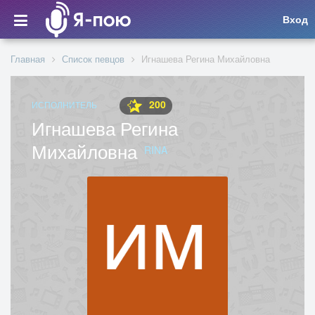
Вход
Главная
Список певцов
Игнашева Регина Михайловна
200
ИСПОЛНИТЕЛЬ
Игнашева Регина
Михайловна
RINA