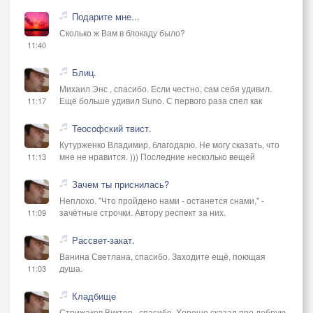
Подарите мне...
Сколько ж Вам в блокаду было?
11:40
Блиц.
Михаил Энс , спасибо. Если честно, сам себя удивил.
Ещё больше удивил Suno. С первого раза спел как
11:17
Теософский твист.
Кутурженко Владимир, благодарю. Не могу сказать, что
мне не нравится. ))) Последние несколько вещей
11:13
Зачем ты приснилась?
Неплохо. "Что пройдено нами - останется снами," -
зачётные строчки. Автору респект за них.
11:09
Рассвет-закат.
Ванина Светлана, спасибо. Заходите ещё, поющая
душа.
11:03
Кладбище
Стрижаков Виктор , спасибо. Хорошо сказал про добрую