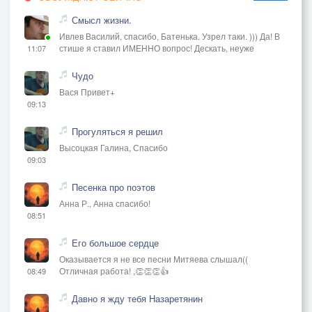
Смысл жизни.
Ивлев Василий, спасибо, Батенька. Узрел таки. ))) Да! В
стише я ставил ИМЕННО вопрос! Дескать, неуже
11:07
Чудо
Вася Привет+
09:13
Прогуляться я решил
Высоцкая Галина, Спасибо
09:03
Песенка про поэтов
Анна Р., Анна спасибо!
08:51
Его большое сердце
Оказывается я не все песни Митяева слышал((
Отличная работа! ,👏👏👏👍
08:49
Давно я жду тебя Назаретянин