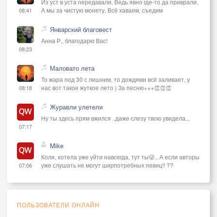
Из уст в уста передавали, Ведь явно где-то да приврали,
А мы за чистую монету, Всё хаваем, съедим
08:41
Январский благовест
Анна Р., благодарю Вас!
08:23
Маловато лета
То жара под 30 с лишним, то дождями всё заливает, у
нас вот такое жуткое лето ) За песню+++👏👏👏
08:18
Журавли улетели
Ну ты здесь прям вжился ..даже слезу твою увидела...
07:17
Mike
Коля, хотела уже уйти навсегда, тут ты😜.. А если авторы
уже слушать не могут ширпотребных певиц!! ??
07:06
ПОЛЬЗОВАТЕЛИ ОНЛАЙН