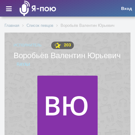
Вход
Главная
Список певцов
Воробьёв Валентин Юрьевич
203
ИСПОЛНИТЕЛЬ
Воробьёв Валентин Юрьевич
RAYAИ