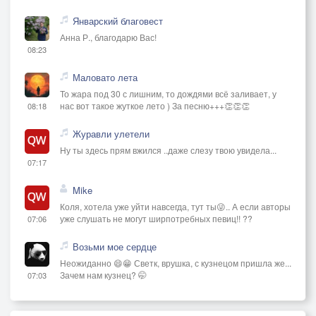
Январский благовест
Анна Р., благодарю Вас!
08:23
Маловато лета
То жара под 30 с лишним, то дождями всё заливает, у
нас вот такое жуткое лето ) За песню+++👏👏👏
08:18
Журавли улетели
Ну ты здесь прям вжился ..даже слезу твою увидела...
07:17
Mike
Коля, хотела уже уйти навсегда, тут ты😜.. А если авторы
уже слушать не могут ширпотребных певиц!! ??
07:06
Возьми мое сердце
Неожиданно 😄😁 Светк, врушка, с кузнецом пришла же...
Зачем нам кузнец? 🤭
07:03