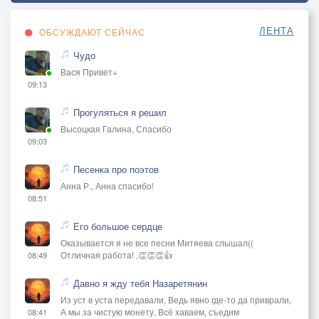
ЛЕНТА
ОБСУЖДАЮТ СЕЙЧАС
Чудо
Вася Привет+
09:13
Прогуляться я решил
Высоцкая Галина, Спасибо
09:03
Песенка про поэтов
Анна Р., Анна спасибо!
08:51
Его большое сердце
Оказывается я не все песни Митяева слышал((
Отличная работа! ,👏👏👏👍
08:49
Давно я жду тебя Назаретянин
Из уст в уста передавали, Ведь явно где-то да приврали,
А мы за чистую монету, Всё хаваем, съедим
08:41