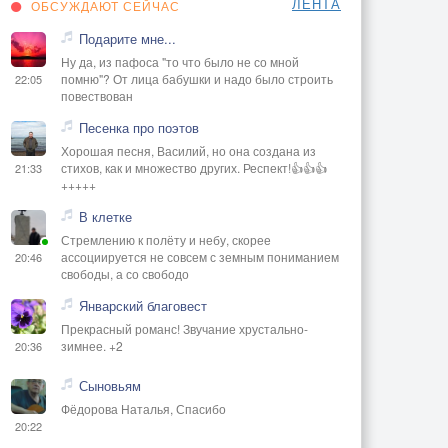
ЛЕНТА
ОБСУЖДАЮТ СЕЙЧАС
Подарите мне...
Ну да, из пафоса "то что было не со мной
помню"? От лица бабушки и надо было строить
22:05
повествован
Песенка про поэтов
Хорошая песня, Василий, но она создана из
стихов, как и множество других. Респект!👍👍👍
21:33
+++++
В клетке
Стремлению к полёту и небу, скорее
ассоциируется не совсем с земным пониманием
20:46
свободы, а со свободо
Январский благовест
Прекрасный романс! Звучание хрустально-
зимнее. +2
20:36
Сыновьям
Фёдорова Наталья, Спасибо
20:22