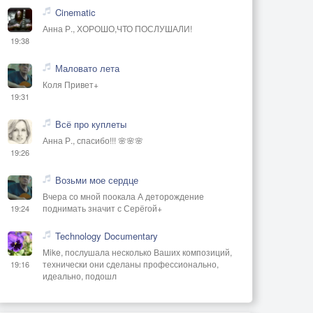
Cinematic
Анна Р., ХОРОШО,ЧТО ПОСЛУШАЛИ!
19:38
Маловато лета
Коля Привет+
19:31
Всё про куплеты
Анна Р., спасибо!!! 🌸🌸🌸
19:26
Возьми мое сердце
Вчера со мной поокала А деторождение
поднимать значит с Серёгой+
19:24
Technology Documentary
Mike, послушала несколько Ваших композиций,
технически они сделаны профессионально,
19:16
идеально, подошл