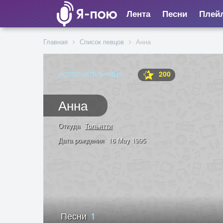
Лента
Песни
Плей
Главная
Список певцов
Анна
200
ИСПОЛНИТЕЛЬНИЦА
Анна
Откуда
Тольятти
Дата рождения
16 May 1995
Песни
1