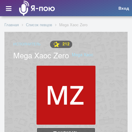
Вход
Главная
Список певцов
Mega Xaoc Zero
212
ИСПОЛНИТЕЛЬ
Mega Xaoc Zero
Mega Xaoc