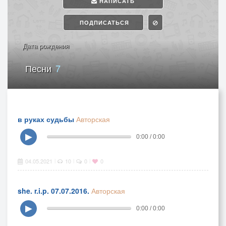
НАПИСАТЬ
ПОДПИСАТЬСЯ
Дата рождения
Песни
7
в руках судьбы
Авторская
▶
0:00 / 0:00
04.05.2021
10
0
0
|
|
|
she. r.i.p. 07.07.2016.
Авторская
▶
0:00 / 0:00