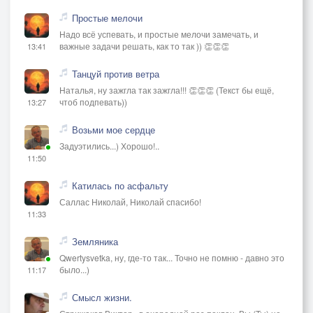
Простые мелочи
Надо всё успевать, и простые мелочи замечать, и
важные задачи решать, как то так )) 👏👏👏
13:41
Танцуй против ветра
Наталья, ну зажгла так зажгла!!! 👏👏👏 (Текст бы ещё,
чтоб подпевать))
13:27
Возьми мое сердце
Задуэтились...) Хорошо!..
11:50
Катилась по асфальту
Саллас Николай, Николай спасибо!
11:33
Земляника
Qwertysvetka, ну, где-то так... Точно не помню - давно это
было...)
11:17
Смысл жизни.