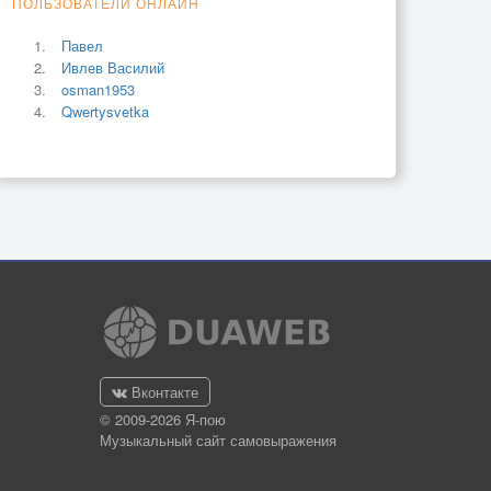
ПОЛЬЗОВАТЕЛИ ОНЛАЙН
Павел
Ивлев Василий
osman1953
Qwertysvetka
Вконтакте
© 2009-2026 Я-пою
Музыкальный сайт самовыражения