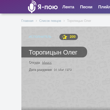
Лента
Песни
Плей
Главная
Список певцов
Торопицын Олег
200
ИСПОЛНИТЕЛЬ
Торопицын Олег
Откуда
Миасс
Дата рождения
01 Mar 1979