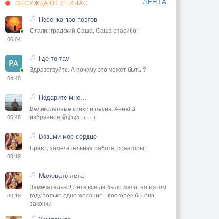
ЛЕНТА
ОБСУЖДАЮТ СЕЙЧАС
Песенка про поэтов
Сталинградский Саша, Саша спасибо!
06:04
Где то там
Здравствуйте. А почему это может быть ?
04:40
Подарите мне...
Великолепные стихи и песня, Анна! В
избранное!👍👍👍+++++
00:48
Возьми мое сердце
Браво, замечательная работа, соавторы!
00:19
Маловато лета
Замечательно! Лета всегда было мало, но в этом
году только одно желание - поскорее бы оно
00:18
закончи
Земляника