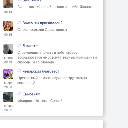
Вишнякова Жанна, большое спасибо, Жанна..
00:18
Зачем ты приснилась?
Сталинградский Саша, привет!
00:16
В клетке
Стремлению к полёту и небу, скорее
ассоциируется не совсем с земным пониманием
вчера
20:46
свободы, а со свободо
Январский благовест
Прекрасный романс! Звучание хрустально-
зимнее. +2
вчера
20:36
Сыновьям
Фёдорова Наталья, Спасибо
вчера
20:22