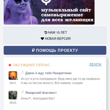
НАМ 15 ЛЕТ
НОВАЯ ВЕРСИЯ
ПОМОЩЬ ПРОЕКТУ
ЛЕНТА
ОБСУЖДАЮТ СЕЙЧАС
Давно я жду тебя Назаретянин
Из уст в уста передавали, Ведь явно где-то да приврали,
А мы за чистую монету, Всё хаваем, съедим
08:41
Январский благовест
Анна Р., благодарю Вас!
08:23