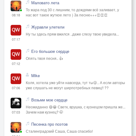
Маловато лета
То жара под 30 с лишним, то дождями всё заливает, у
нас вот такое жуткое лето ) За песню+++👏👏👏
08:18
Журавли улетели
Ну ты здесь прям вжился ..даже слезу твою увидела...
07:17
Его большое сердце
Опять твоя песня.. 👍
07:12
Mike
Коля, хотела уже уйти навсегда, тут ты😜.. А если авторы
уже слушать не могут ширпотребных певиц!! ??
07:06
Возьми мое сердце
Неожиданно 😄😁 Светк, врушка, с кузнецом пришла же...
Зачем нам кузнец? 🤭
07:03
Песенка про поэтов
Сталинградский Саша, Саша спасибо!