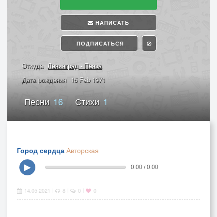
НАПИСАТЬ
ПОДПИСАТЬСЯ
Откуда
Ленинград - Пенза
Дата рождения
15 Feb 1971
Песни
16
Стихи
1
Город сердца
Авторская
▶
0:00 / 0:00
14.05.2021
8
0
0
|
|
|