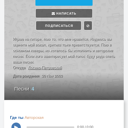
НАПИСАТЬ
ПОДПИСАТЬСЯ
Играю на гитаре, пою то, что мне нравится. Надеюсь вы
оцените мой вокал, критика тоже приветствуется. Пою в
основном каверы, но хотелось бы исполнить и авторские
песни. Если кого заинтересует мой голос буду рада спеть
ваши песни.
Откуда
Лосино-Петровский
Дата рождения
30 Nov 2003
Песни
4
Где ты
Авторская
▶
0:00 / 0:00