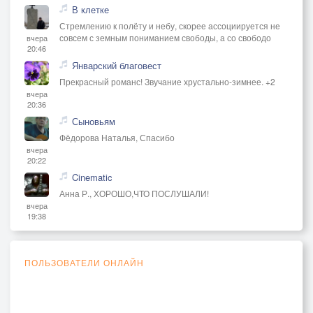
В клетке
Стремлению к полёту и небу, скорее ассоциируется не
совсем с земным пониманием свободы, а со свободо
вчера
20:46
Январский благовест
Прекрасный романс! Звучание хрустально-зимнее. +2
вчера
20:36
Сыновьям
Фёдорова Наталья, Спасибо
вчера
20:22
Cinematic
Анна Р., ХОРОШО,ЧТО ПОСЛУШАЛИ!
вчера
19:38
ПОЛЬЗОВАТЕЛИ ОНЛАЙН