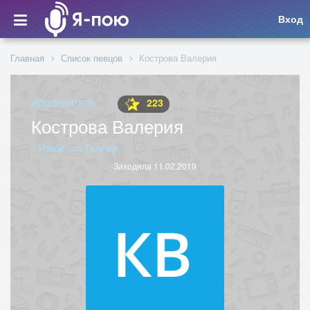
Вход
Главная
Список певцов
Кострова Валерия
223
ИСПОЛНИТЕЛЬ
Кострова Валерия
Изабелла Галлер
Заходила 11.02.2019