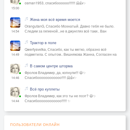
osman1953, спасибоооооо!!!!!!! 🤗👍✨
15:00
Жена моя всё время моется
OrangutanG, Спасибо Мохнатый. Давно тебя не было.
Следим за гигиеной...не в джунглях всё таки.. Ван
14:54
Трактор в поле
Qwertysvetka, Спасибо, как ты метко, образно всё
подметила. С опытом.. Вишнякова Жанна, Согласен на
14:49
В самом центре шторма
Фролов Владимир, да, копнули!!! 😃✨
Спасибоооооооооооо!!!!! 🤗👍✨
14:46
Всё про куплеты
Фролов Владимир, как это ты не поэт? 😃✨
Спасибоооооооооооо!!!!!! ✨
14:44
ПОЛЬЗОВАТЕЛИ ОНЛАЙН