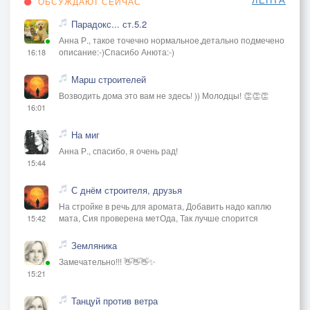
ОБСУЖДАЮТ СЕЙЧАС
Парадокс... ст.5.2
Анна Р., такое точечно нормальное,детально подмечено
описание:-)Спасибо Анюта:-)
16:18
Марш строителей
Возводить дома это вам не здесь! )) Молодцы! 👏👏👏
16:01
На миг
Анна Р., спасибо, я очень рад!
15:44
С днём строителя, друзья
На стройке в речь для аромата, Добавить надо каплю
мата, Сия проверена метОда, Так лучше спорится
15:42
Земляника
Замечательно!!! 👋👋👋✨
15:21
Танцуй против ветра