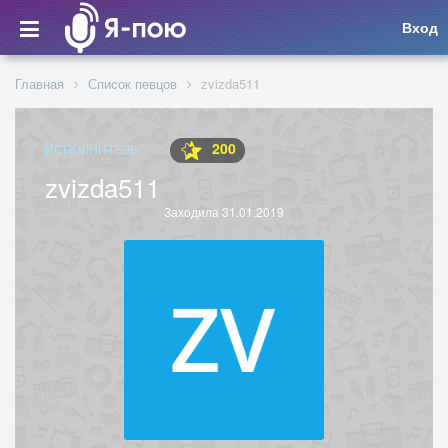
Вход
Главная
Список певцов
zvizda511
200
ИСПОЛНИТЕЛЬ
zvizda511
Заходила 31.01.2019