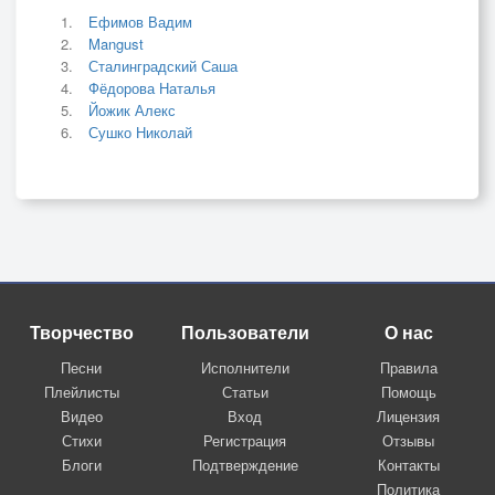
Ефимов Вадим
Mangust
Сталинградский Саша
Фёдорова Наталья
Йожик Алекс
Сушко Николай
Творчество
Пользователи
О нас
Песни
Исполнители
Правила
Плейлисты
Статьи
Помощь
Видео
Вход
Лицензия
Стихи
Регистрация
Отзывы
Блоги
Подтверждение
Контакты
Политика