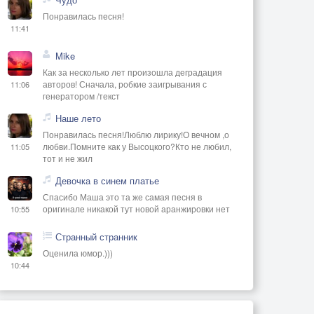
Понравилась песня!
11:41
Mike
Как за несколько лет произошла деградация
авторов! Сначала, робкие заигрывания с
11:06
генератором /текст
Наше лето
Понравилась песня!Люблю лирику!О вечном ,о
любви.Помните как у Высоцкого?Кто не любил,
11:05
тот и не жил
Девочка в синем платье
Спасибо Маша это та же самая песня в
оригинале никакой тут новой аранжировки нет
10:55
Странный странник
Оценила юмор.)))
10:44