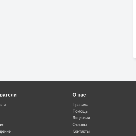
ватели
О нас
ели
Правила
Помощь
Лицензия
ция
Отзывы
дение
Контакты