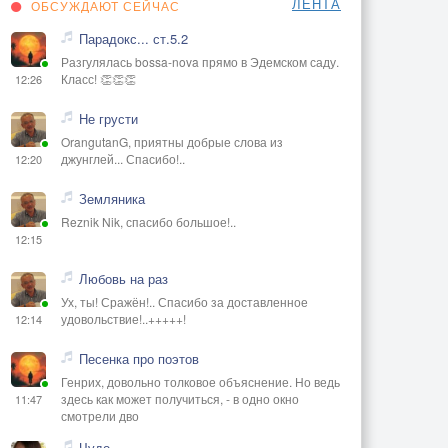
ЛЕНТА
ОБСУЖДАЮТ СЕЙЧАС
Парадокс... ст.5.2
Разгулялась bossa-nova прямо в Эдемском саду.
Класс! 👏👏👏
12:26
Не грусти
OrangutanG, приятны добрые слова из
джунглей... Спасибо!..
12:20
Земляника
Reznik Nik, спасибо большое!..
12:15
Любовь на раз
Ух, ты! Сражён!.. Спасибо за доставленное
удовольствие!..+++++!
12:14
Песенка про поэтов
Генрих, довольно толковое объяснение. Но ведь
здесь как может получиться, - в одно окно
11:47
смотрели дво
Чудо