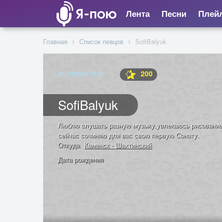
Лента
Песни
Плей
Главная
Список певцов
SofiBalyuk
200
ИСПОЛНИТЕЛЬ
SofiBalyuk
Люблю слушать разную музыку,увлекаюсь рисование
сейчас сочиняю для вас свою первую Сонату.
Откуда
Каменск - Шахтинский
Дата рождения