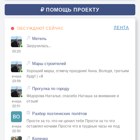
ПОМОЩЬ ПРОЕКТУ
ЛЕНТА
ОБСУЖДАЮТ СЕЙЧАС
Метель
Загрузилась...
00:23
Марш строителей
Хороший марш, отмечу праздник! Анна, Володя, третьим
буду! ) +8
вчера
23:59
Прогулка по городу
Фёдорова Наталья, спасибо Наташа за внимание и
отзыв!
вчера
22:51
Разбор поэтических полётов
Прости за то, что не ценил тебя Прости за то что
оставлял ночами Прости что в трудные часы не под
вчера
22:50
Колечко