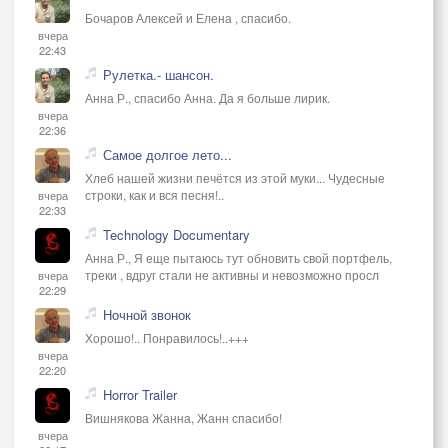
Бочаров Алексей и Елена , спасибо.
вчера
22:43
Рулетка.- шансон.
Анна Р., спасибо Анна. Да я больше лирик.
вчера
22:36
Самое долгое лето...
Хлеб нашей жизни печётся из этой муки... Чудесные
строки, как и вся песня!..
вчера
22:33
Technology Documentary
Анна Р., Я еще пытаюсь тут обновить свой портфель,
треки , вдруг стали не активны и невозможно просл
вчера
22:29
Ночной звонок
Хорошо!.. Понравилось!..+++
вчера
22:20
Horror Trailer
Вишнякова Жанна, Жанн спасибо!
вчера