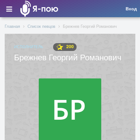
Вход
Главная
Список певцов
Брежнев Георгий Романович
200
ИСПОЛНИТЕЛЬ
Брежнев Георгий Романович