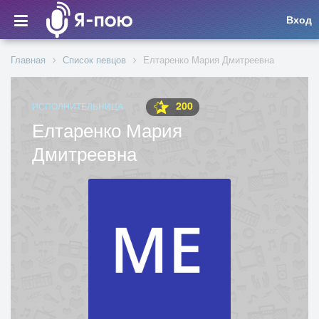
Вход
Главная
Список певцов
Елтаренко Мария Дмитреевна
200
ИСПОЛНИТЕЛЬНИЦА
Елтаренко Мария
Дмитреевна