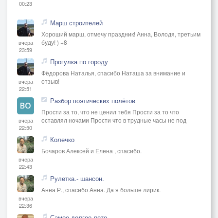
00:23
Марш строителей
Хороший марш, отмечу праздник! Анна, Володя, третьим
буду! ) +8
вчера
23:59
Прогулка по городу
Фёдорова Наталья, спасибо Наташа за внимание и
отзыв!
вчера
22:51
Разбор поэтических полётов
Прости за то, что не ценил тебя Прости за то что
оставлял ночами Прости что в трудные часы не под
вчера
22:50
Колечко
Бочаров Алексей и Елена , спасибо.
вчера
22:43
Рулетка.- шансон.
Анна Р., спасибо Анна. Да я больше лирик.
вчера
22:36
Самое долгое лето...