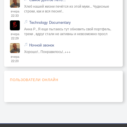
Хлеб нашей жизни печётся из этой муки... Чудесные
строки, как и вся песня!..
вчера
22:33
Technology Documentary
Анна Р., Я еще пытаюсь тут обновить свой портфель,
треки , вдруг стали не активны и невозможно просл
вчера
22:29
Ночной звонок
Хорошо!.. Понравилось!..+++
вчера
22:20
ПОЛЬЗОВАТЕЛИ ОНЛАЙН