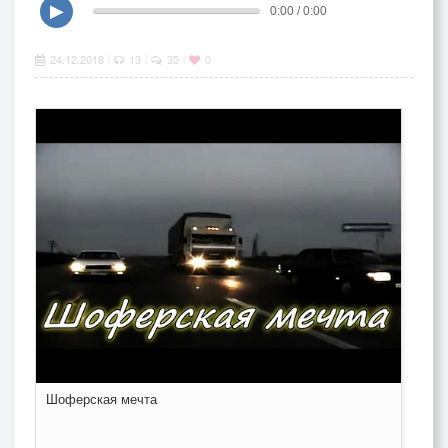
▶
0:00 / 0:00
24.12.2018
13
35
0
|
|
|
Шоферская мечта