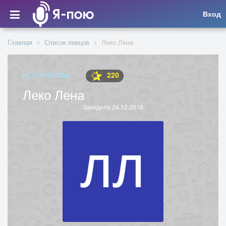
Вход
Главная
Список певцов
Леко Лена
220
ИСПОЛНИТЕЛЬ
Леко Лена
Заходила 24.12.2018