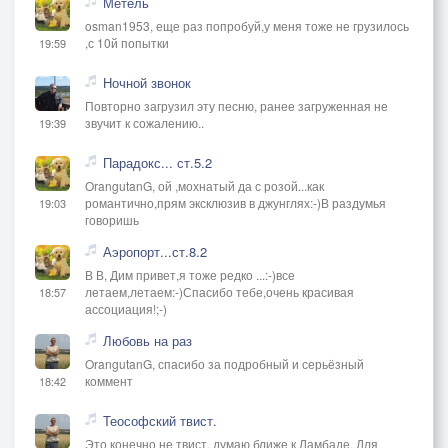
Метель
osman1953, еще раз попробуй,у меня тоже не грузилось
,с 10й попытки
19:59
Ночной звонок
Повторно загрузил эту песню, ранее загруженная не
звучит к сожалению..
19:39
Парадокс... ст.5.2
OrangutanG, ой ,мохнатый да с розой...как
романтично,прям эксклюзив в джунглях:-)В раздумья
19:03
говоришь
Аэропорт...ст.8.2
В В, Дим привет,я тоже редко ...:-)все
летаем,летаем:-)Спасибо тебе,очень красивая
18:57
ассоциация!;-)
Любовь на раз
OrangutanG, спасибо за подробный и серьёзный
коммент
18:42
Теософский твист.
Это конечно не твист, думаю ближе к Ламбаде. Для