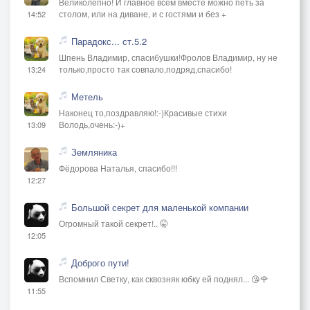
Великолепно! И главное всем вместе можно петь за
столом, или на диване, и с гостями и без +
14:52
Парадокс... ст.5.2
Шпень Владимир, спасибушки!Фролов Владимир, ну не
только,просто так совпало,подряд,спасибо!
13:24
Метель
Наконец то,поздравляю!:-)Красивые стихи
Володь,очень:-)+
13:09
Земляника
Фёдорова Наталья, спасибо!!!
12:27
Большой секрет для маленькой компании
Огромный такой секрет!.. 🤫
12:05
Доброго пути!
Вспомнил Светку, как сквозняк юбку ей поднял... 😘🌹
11:55