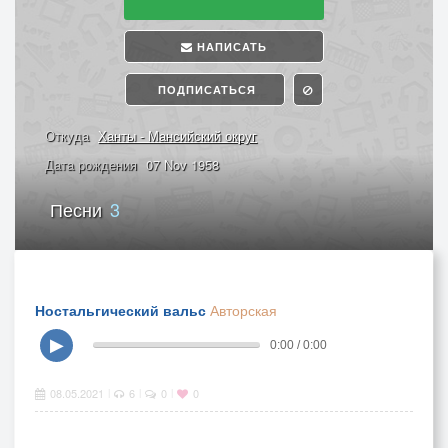
НАПИСАТЬ
ПОДПИСАТЬСЯ
Откуда
Ханты - Мансийский округ
Дата рождения
07 Nov 1958
Песни
3
Ностальгический вальс
Авторская
▶
0:00 / 0:00
08.05.2021
6
0
0
|
|
|