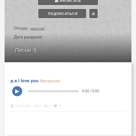
НАПИСАТЬ
ПОДПИСАТЬСЯ
Откуда
мюнхен
Дата рождения
Песни
1
p.s i love you
Авторская
▶
0:00 / 0:00
05.05.2021
6
0
0
|
|
|