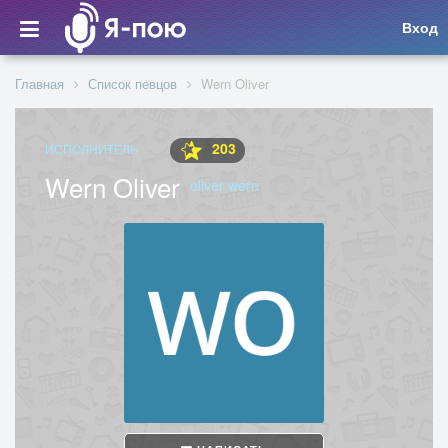
Вход
Главная
Список певцов
Wern Oliver
203
ИСПОЛНИТЕЛЬ
Wern Oliver
oliver wern