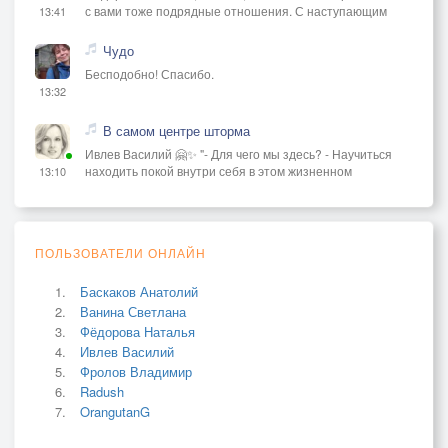
с вами тоже подрядные отношения. С наступающим
13:41
Чудо
Бесподобно! Спасибо.
13:32
В самом центре шторма
Ивлев Василий 🤗✨ "- Для чего мы здесь? - Научиться
находить покой внутри себя в этом жизненном
13:10
ПОЛЬЗОВАТЕЛИ ОНЛАЙН
Баскаков Анатолий
Ванина Светлана
Фёдорова Наталья
Ивлев Василий
Фролов Владимир
Radush
OrangutanG