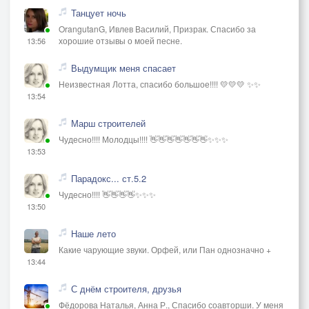
Танцует ночь
OrangutanG, Ивлев Василий, Призрак. Спасибо за
хорошие отзывы о моей песне.
13:56
Выдумщик меня спасает
Неизвестная Лотта, спасибо большое!!!! 💛💛💛 ✨✨
13:54
Марш строителей
Чудесно!!!! Молодцы!!!! 👋👋👋👋👋👋👋✨✨✨
13:53
Парадокс... ст.5.2
Чудесно!!!! 👋👋👋👋✨✨✨
13:50
Наше лето
Какие чарующие звуки. Орфей, или Пан однозначно +
13:44
С днём строителя, друзья
Фёдорова Наталья, Анна Р., Спасибо соавторши. У меня