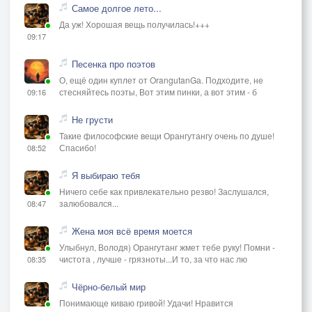
Самое долгое лето...
Да уж! Хорошая вещь получилась!+++
09:17
Песенка про поэтов
О, ещё один куплет от OrangutanGа. Подходите, не
стесняйтесь поэты, Вот этим пинки, а вот этим - б
09:16
Не грусти
Такие философские вещи Орангутангу очень по душе!
Спасибо!
08:52
Я выбираю тебя
Ничего себе как привлекательно резво! Заслушался,
залюбовался...
08:47
Жена моя всё время моется
Улыбнул, Володя) Орангутанг жмет тебе руку! Помни -
чистота , лучше - грязноты...И то, за что нас лю
08:35
Чёрно-белый мир
Понимающе киваю гривой! Удачи! Нравится