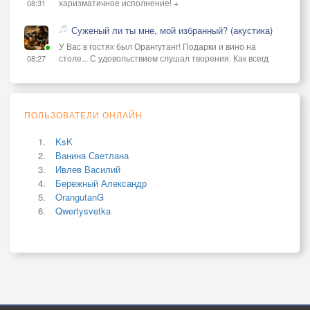
харизматичное исполнение! +
08:31
Суженый ли ты мне, мой избранный? (акустика)
У Вас в гостях был Орангутанг! Подарки и вино на
столе... С удовольствием слушал творения. Как всегд
08:27
ПОЛЬЗОВАТЕЛИ ОНЛАЙН
KsK
Ванина Светлана
Ивлев Василий
Бережный Александр
OrangutanG
Qwertysvetka