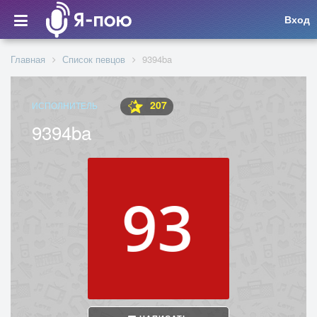
Вход
Главная
Список певцов
9394ba
207
ИСПОЛНИТЕЛЬ
9394ba