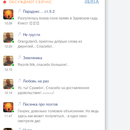
ЛЕНТА
ОБСУЖДАЮТ СЕЙЧАС
Парадокс... ст.5.2
Разгулялась bossa-nova прямо в Эдемском саду.
Класс! 👏👏👏
12:26
Не грусти
OrangutanG, приятны добрые слова из
джунглей... Спасибо!..
12:20
Земляника
Reznik Nik, спасибо большое!..
12:15
Любовь на раз
Ух, ты! Сражён!.. Спасибо за доставленное
удовольствие!..+++++!
12:14
Песенка про поэтов
Генрих, довольно толковое объяснение. Но ведь
здесь как может получиться, - в одно окно
11:47
смотрели дво
Чудо