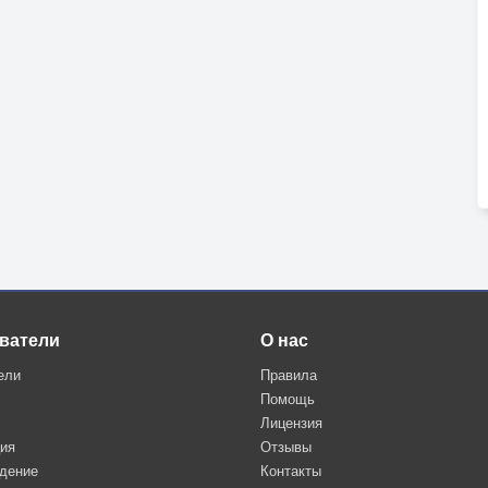
ватели
О нас
ели
Правила
Помощь
Лицензия
ция
Отзывы
дение
Контакты