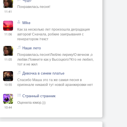
Понравилась песня!
11:41
Mike
Как за несколько лет произошла деградация
авторов! Сначала, робкие заигрывания с
11:06
генератором /текст
Наше лето
Понравилась песня!Люблю лирику!О вечном ,о
любви.Помните как у Высоцкого?Кто не любил,
11:05
тот и не жил
Девочка в синем платье
Спасибо Маша это та же самая песня в
оригинале никакой тут новой аранжировки нет
10:55
Странный странник
Оценила юмор.)))
10:44