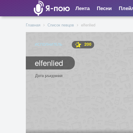
Лента
Песни
Плей
Главная
Список певцов
elfenlied
200
ИСПОЛНИТЕЛЬ
elfenlied
Дата рождения