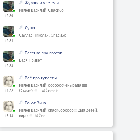
Журавли улетели
Ивлев Василий, Спасибо
15:36
Душа
Саллас Николай, Спасибо
15:34
Песенка про поэтов
Вася Привет+
15:33
Всё про куплеты
Ивлев Василий, ооооооочень рада!!!!!!
Спасибо!!!!!! 😃👍✨✨✨
14:22
Робот Зина
Ивлев Василий, спасибоооооо!!!! Для детей,
верно!!!! 😃👍✨
13:13