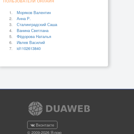
ПОЛЬЗОВАТЕЛИ ОНЛАЙН
Моряков Валентин
Анна Р.
Сталинградский Саша
Ванина Светлана
Фёдорова Наталья
Ивлев Василий
id1102613840
Вконтакте
© 2009-2026 Я-пою