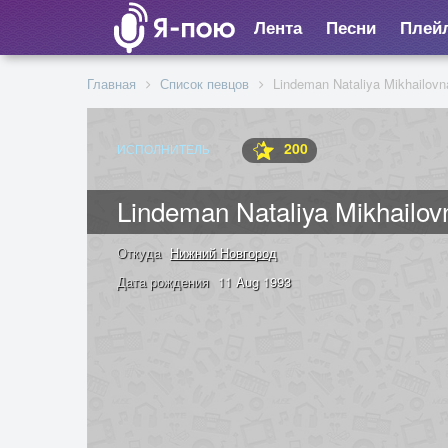
Лента
Песни
Плей
Главная
Список певцов
Lindeman Nataliya Mikhailovn
200
ИСПОЛНИТЕЛЬ
Lindeman Nataliya Mikhailov
Откуда
Нижний Новгород
Дата рождения
11 Aug 1993