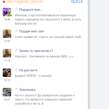
ЛЕНТА
ОБСУЖДАЮТ СЕЙЧАС
Подарите мне...
Николай, а про коллективную историческую
память народную не слышали?) У меня, кстати,
18:38
бабушка всю бл
Подари мне свет
А мне нравится!.. Света, не слушай никого, пой!..
17:20
Зачем ты приснилась?
Хорошо!.. Напомнило по манере ВИА. +++
17:15
На рассвете
Браво!!!! 👋👋👋✨ Спасибо!
16:12
Земляника
Ну что сказать? Да прекрасное создание и
смысл, что является главным и гармония
16:07
спокойная и чиста. Б