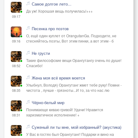
Самое долгое лето...
Да уж! Хорошая вещь получилась!+++
09:17
Песенка про поэтов
О, ещё один куплет от OrangutanGа. Подходите, не
стесняйтесь поэты, Вот этим пинки, а вот этим - б
09:16
Не грусти
Такие философские вещи Орангутангу очень по душе!
Спасибо!
08:52
Жена моя всё время моется
Улыбнул, Володя) Орангутанг жмет тебе руку! Помни -
чистота , лучше - грязноты...И то, за что нас лю
08:35
Чёрно-белый мир
Понимающе киваю гривой! Удачи! Нравится
харизматичное исполнение! +
08:31
Суженый ли ты мне, мой избранный? (акустика)
У Вас в гостях был Орангутанг! Подарки и вино на