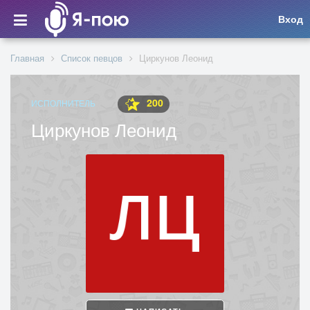
Вход
Главная
Список певцов
Циркунов Леонид
200
ИСПОЛНИТЕЛЬ
Циркунов Леонид