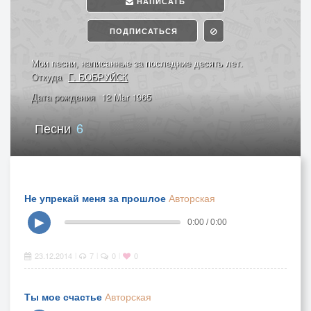
НАПИСАТЬ
ПОДПИСАТЬСЯ
Мои песни, написанные за последние десять лет.
Откуда
Г. БОБРУЙСК
Дата рождения
12 Mar 1965
Песни
6
Не упрекай меня за прошлое
Авторская
▶
0:00 / 0:00
23.12.2014
7
0
0
|
|
|
Ты мое счастье
Авторская