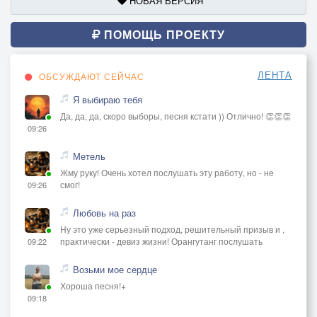
НОВАЯ ВЕРСИЯ
ПОМОЩЬ ПРОЕКТУ
ЛЕНТА
ОБСУЖДАЮТ СЕЙЧАС
Я выбираю тебя
Да, да, да, скоро выборы, песня кстати )) Отлично! 👏👏👏
09:26
Метель
Жму руку! Очень хотел послушать эту работу, но - не
смог!
09:26
Любовь на раз
Ну это уже серьезный подход, решительный призыв и ,
практически - девиз жизни! Орангутанг послушать
09:22
Возьми мое сердце
Хороша песня!+
09:18