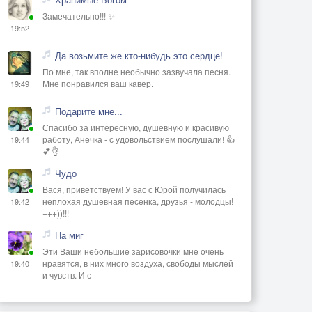
Замечательно!!! ✨
19:52
Да возьмите же кто-нибудь это сердце!
По мне, так вполне необычно зазвучала песня.
Мне понравился ваш кавер.
19:49
Подарите мне...
Спасибо за интересную, душевную и красивую
работу, Анечка - с удовольствием послушали! 👍
19:44
💕👌
Чудо
Вася, приветствуем! У вас с Юрой получилась
неплохая душевная песенка, друзья - молодцы!
19:42
+++))!!!
На миг
Эти Ваши небольшие зарисовочки мне очень
нравятся, в них много воздуха, свободы мыслей
19:40
и чувств. И с