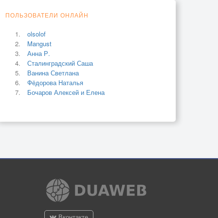
ПОЛЬЗОВАТЕЛИ ОНЛАЙН
olsolof
Mangust
Анна Р.
Сталинградский Саша
Ванина Светлана
Фёдорова Наталья
Бочаров Алексей и Елена
Вконтакте