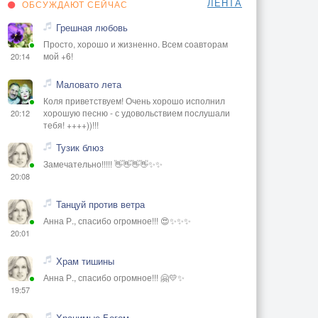
ЛЕНТА
ОБСУЖДАЮТ СЕЙЧАС
Грешная любовь
Просто, хорошо и жизненно. Всем соавторам
мой +6!
20:14
Маловато лета
Коля приветствуем! Очень хорошо исполнил
хорошую песню - с удовольствием послушали
20:12
тебя! ++++))!!!
Тузик блюз
Замечательно!!!!! 👋👋👋👋✨✨
20:08
Танцуй против ветра
Анна Р., спасибо огромное!!! 😍✨✨✨
20:01
Храм тишины
Анна Р., спасибо огромное!!! 🤗💛✨
19:57
Хранимые Богом