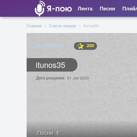
Лента
Песни
Плей
Главная
Список певцов
itunos35
200
ИСПОЛНИТЕЛЬ
itunos35
Дата рождения
01 Jan 2000
Песни
1