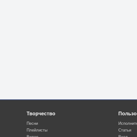
Творчество
Пользо
Песни
Исполнит
Плейлисты
Статьи
Видео
Вход