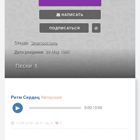
НАПИСАТЬ
ПОДПИСАТЬСЯ
Откуда
Электросталь
Дата рождения
29 May 1985
Песни
1
Ритм Сердец
Авторская
▶
0:00 / 0:00
12.09.2018
5
4
0
|
|
|