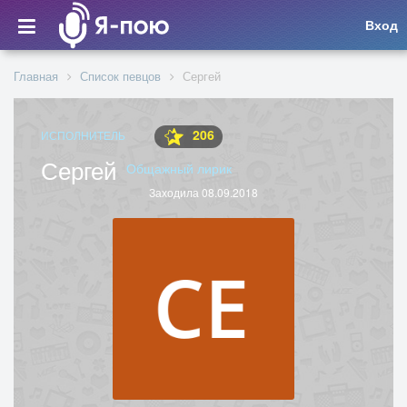
Вход
Главная
Список певцов
Сергей
206
ИСПОЛНИТЕЛЬ
Сергей
Общажный лирик
Заходила 08.09.2018