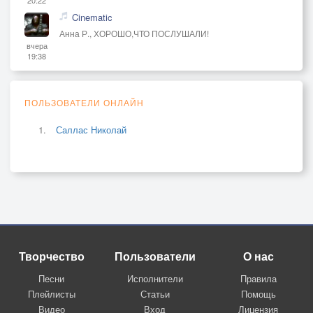
Cinematic
Анна Р., ХОРОШО,ЧТО ПОСЛУШАЛИ!
вчера
19:38
ПОЛЬЗОВАТЕЛИ ОНЛАЙН
Саллас Николай
Творчество
Пользователи
О нас
Песни
Исполнители
Правила
Плейлисты
Статьи
Помощь
Видео
Вход
Лицензия