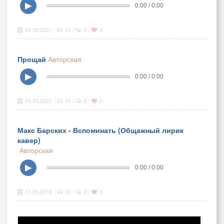
▶
0:00 / 0:00
04.05.2021
14
0
0
|
|
|
Прощай
Авторская
▶
0:00 / 0:00
04.05.2021
10
0
0
|
|
|
Макс Барских - Вспоминать (Общажный лирик
кавер)
Авторская
▶
0:00 / 0:00
17.09.2018
16
2
0
|
|
|