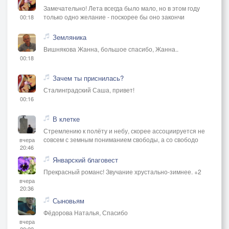
Замечательно! Лета всегда было мало, но в этом году
только одно желание - поскорее бы оно закончи
00:18
Земляника
Вишнякова Жанна, большое спасибо, Жанна..
00:18
Зачем ты приснилась?
Сталинградский Саша, привет!
00:16
В клетке
Стремлению к полёту и небу, скорее ассоциируется не
совсем с земным пониманием свободы, а со свободо
вчера
20:46
Январский благовест
Прекрасный романс! Звучание хрустально-зимнее. +2
вчера
20:36
Сыновьям
Фёдорова Наталья, Спасибо
вчера
20:22