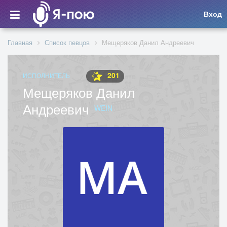
Вход
Главная
Список певцов
Мещеряков Данил Андреевич
201
ИСПОЛНИТЕЛЬ
Мещеряков Данил
Андреевич
WEIN