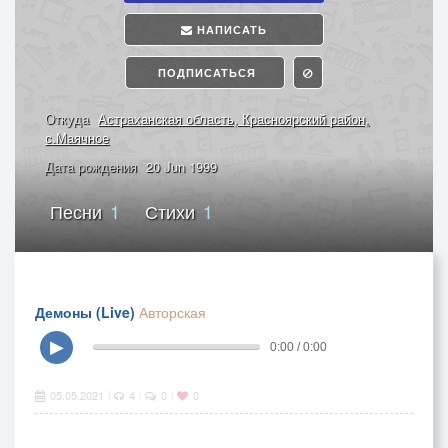
НАПИСАТЬ
ПОДПИСАТЬСЯ
Откуда
Астраханская область, Красноярский район,
с.Маячное
Дата рождения
20 Jun 1999
Песни
1
Стихи
1
Демоны (Live)
Авторская
▶
0:00 / 0:00
05.05.2021
4
0
0
|
|
|