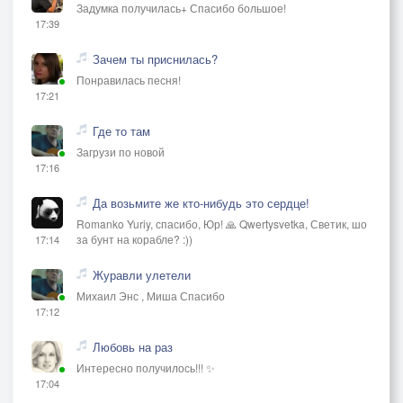
Задумка получилась+ Спасибо большое!
17:39
Зачем ты приснилась?
Понравилась песня!
17:21
Где то там
Загрузи по новой
17:16
Да возьмите же кто-нибудь это сердце!
Romanko Yuriy, спасибо, Юр! 🙏 Qwertysvetka, Светик, шо
за бунт на корабле? :))
17:14
Журавли улетели
Михаил Энс , Миша Спасибо
17:12
Любовь на раз
Интересно получилось!!! ✨
17:04