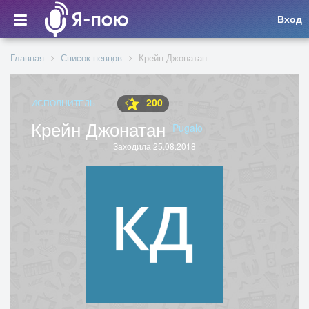
Вход
Главная
Список певцов
Крейн Джонатан
200
ИСПОЛНИТЕЛЬ
Крейн Джонатан
Pugalo
Заходила 25.08.2018