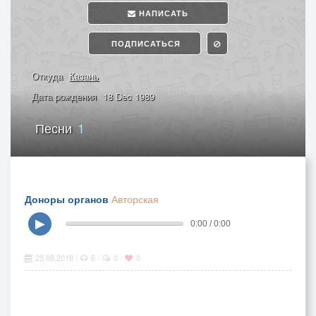
НАПИСАТЬ
ПОДПИСАТЬСЯ
Откуда
Казань
Дата рождения
18 Dec 1989
Песни
1
Доноры органов
Авторская
▶
0:00 / 0:00
25.08.2018
6
0
0
|
|
|