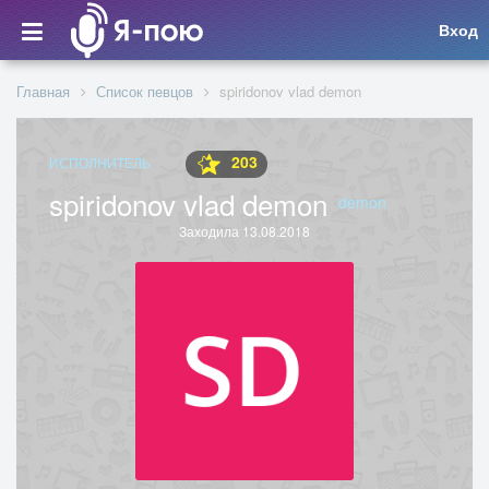
Вход
Главная
Список певцов
spiridonov vlad demon
203
ИСПОЛНИТЕЛЬ
spiridonov vlad demon
demon
Заходила 13.08.2018