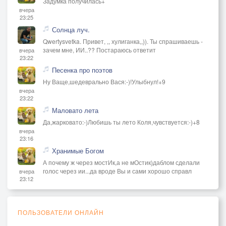
Задумка получилась+
вчера
23:25
Солнца луч.
Qwertysvetka. Привет, ,, хулиганка,,)). Ты спрашиваешь -
зачем мне, ИИ..?? Постараюсь ответит
вчера
23:22
Песенка про поэтов
Ну Ваще,шедеврально Вася:-)!Улыбнул!+9
вчера
23:22
Маловато лета
Да,жарковато:-)Любишь ты лето Коля,чувствуется:-)+8
вчера
23:16
Хранимые Богом
А почему ж через мостИк,а не мОстик)даблом сделали
голос через ии...да вроде Вы и сами хорошо справл
вчера
23:12
ПОЛЬЗОВАТЕЛИ ОНЛАЙН