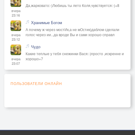
Да,жарковато:-)Любишь ты лето Коля,чувствуется:-)+8
вчера
23:16
Хранимые Богом
А почему ж через мостИк,а не мОстик)даблом сделали
голос через ии...да вроде Вы и сами хорошо справл
вчера
23:12
Чудо
Какие теплые у тебя снежинки Вася:-)просто ,искренне и
хорошо+7
вчера
23:07
ПОЛЬЗОВАТЕЛИ ОНЛАЙН