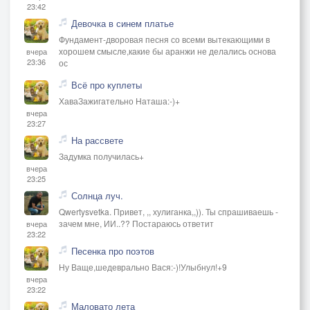
23:42
Девочка в синем платье
Фундамент-дворовая песня со всеми вытекающими в
хорошем смысле,какие бы аранжи не делались основа
вчера
23:36
ос
Всё про куплеты
ХаваЗажигательно Наташа:-)+
вчера
23:27
На рассвете
Задумка получилась+
вчера
23:25
Солнца луч.
Qwertysvetka. Привет, ,, хулиганка,,)). Ты спрашиваешь -
зачем мне, ИИ..?? Постараюсь ответит
вчера
23:22
Песенка про поэтов
Ну Ваще,шедеврально Вася:-)!Улыбнул!+9
вчера
23:22
Маловато лета