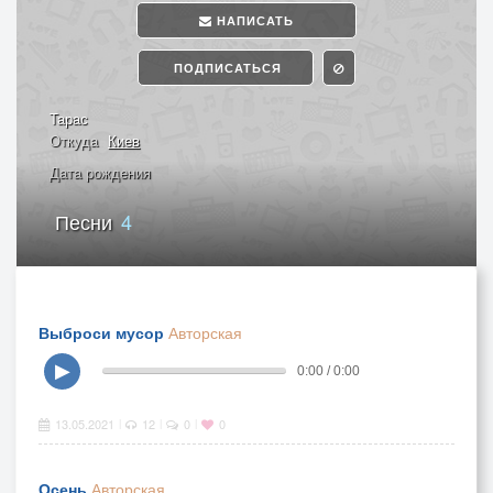
НАПИСАТЬ
ПОДПИСАТЬСЯ
Тарас
Откуда
Киев
Дата рождения
Песни
4
Выброси мусор
Авторская
▶
0:00 / 0:00
13.05.2021
12
0
0
|
|
|
Осень
Авторская