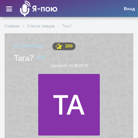
Вход
Главная
Список певцов
Tara7
200
ИСПОЛНИТЕЛЬ
Tara7
GTA
Заходила 10.08.2018