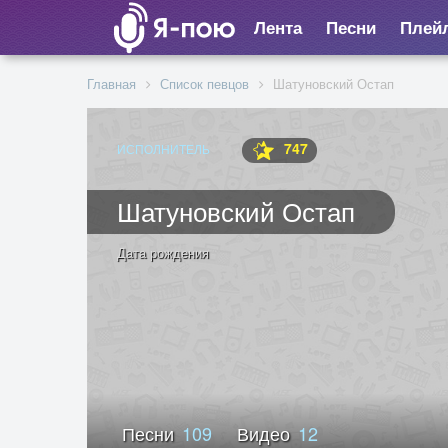
Лента
Песни
Плей
Главная
Список певцов
Шатуновский Остап
747
ИСПОЛНИТЕЛЬ
Шатуновский Остап
Дата рождения
Песни
109
Видео
12