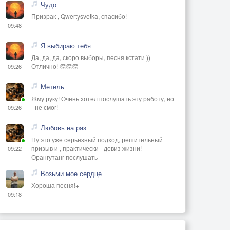
Чудо
Призрак , Qwertysvetka, спасибо!
09:48
Я выбираю тебя
Да, да, да, скоро выборы, песня кстати ))
Отлично! 👏👏👏
09:26
Метель
Жму руку! Очень хотел послушать эту работу, но
- не смог!
09:26
Любовь на раз
Ну это уже серьезный подход, решительный
призыв и , практически - девиз жизни!
09:22
Орангутанг послушать
Возьми мое сердце
Хороша песня!+
09:18