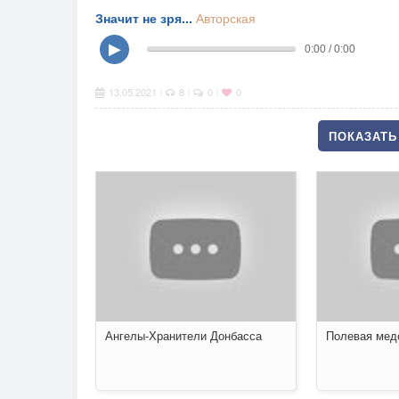
Значит не зря...
Авторская
▶
0:00 / 0:00
13.05.2021
8
0
0
|
|
|
ПОКАЗАТЬ 
Ангелы-Хранители Донбасса
Полевая мед