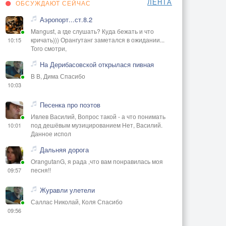
ЛЕНТА
ОБСУЖДАЮТ СЕЙЧАС
Аэропорт...ст.8.2
Mangust, а где слушать? Куда бежать и что
кричать))) Орангутанг заметался в ожидании...
10:15
Того смотри,
На Дерибасовской открылася пивная
В В, Дима Спасибо
10:03
Песенка про поэтов
Ивлев Василий, Вопрос такой - а что понимать
под дешёвым музицированием Нет, Василий.
10:01
Данное испол
Дальняя дорога
OrangutanG, я рада ,что вам понравилась моя
песня!!
09:57
Журавли улетели
Саллас Николай, Коля Спасибо
09:56