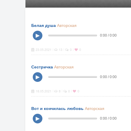
Белая душа
Авторская
▶
0:00 / 0:00
23.05.2021
13
0
0
|
|
|
Сестричка
Авторская
▶
0:00 / 0:00
18.05.2021
8
0
0
|
|
|
Вот и кончилась любовь
Авторская
▶
0:00 / 0:00