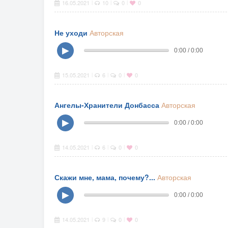
16.05.2021
10
0
0
|
|
|
Не уходи
Авторская
▶
0:00 / 0:00
15.05.2021
6
0
0
|
|
|
Ангелы-Хранители Донбасса
Авторская
▶
0:00 / 0:00
14.05.2021
6
0
0
|
|
|
Скажи мне, мама, почему?...
Авторская
▶
0:00 / 0:00
14.05.2021
9
0
0
|
|
|