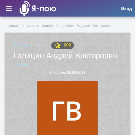
Вход
Главная
Список певцов
Галицин Андрей Викторович
202
ИСПОЛНИТЕЛЬ
Галицин Андрей Викторович
DuSS
Заходила 05.08.2018