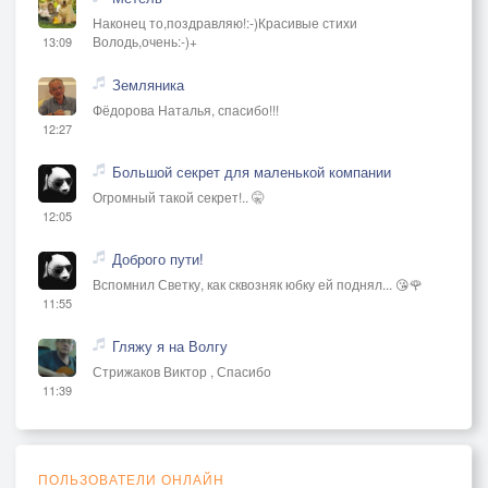
Наконец то,поздравляю!:-)Красивые стихи
Володь,очень:-)+
13:09
Земляника
Фёдорова Наталья, спасибо!!!
12:27
Большой секрет для маленькой компании
Огромный такой секрет!.. 🤫
12:05
Доброго пути!
Вспомнил Светку, как сквозняк юбку ей поднял... 😘🌹
11:55
Гляжу я на Волгу
Стрижаков Виктор , Спасибо
11:39
ПОЛЬЗОВАТЕЛИ ОНЛАЙН