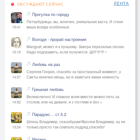
ЛЕНТА
ОБСУЖДАЮТ СЕЙЧАС
Прогулка по городу
Петербуржцы, вы, конечно, уникальная каста. И стихи
ваши всегда особенные.
15:41
Володя - прораб настроения
Mangust, может и к лучшему. Завтра перезалью песню.
Надо подправить, если получится. 🤗💛💛💛✨
15:15
Любовь на раз
Сергеев Генрих, спасибо за пространный коммент, у
Светы конечно мощь, но и заметьте какая нежность
14:57
Грешная любовь
Великолепно! И главное всем вместе можно петь за
столом, или на диване, и с гостями и без +
14:52
Парадокс... ст.5.2
Шпень Владимир, спасибушки!Фролов Владимир, ну не
только,просто так совпало,подряд,спасибо!
13:24
Метель