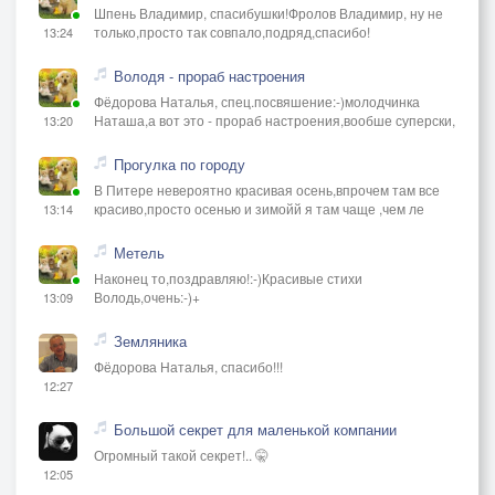
Шпень Владимир, спасибушки!Фролов Владимир, ну не
только,просто так совпало,подряд,спасибо!
13:24
Володя - прораб настроения
Фёдорова Наталья, спец.посвяшение:-)молодчинка
Наташа,а вот это - прораб настроения,вообше суперски,
13:20
Прогулка по городу
В Питере невероятно красивая осень,впрочем там все
красиво,просто осенью и зимойй я там чаще ,чем ле
13:14
Метель
Наконец то,поздравляю!:-)Красивые стихи
Володь,очень:-)+
13:09
Земляника
Фёдорова Наталья, спасибо!!!
12:27
Большой секрет для маленькой компании
Огромный такой секрет!.. 🤫
12:05