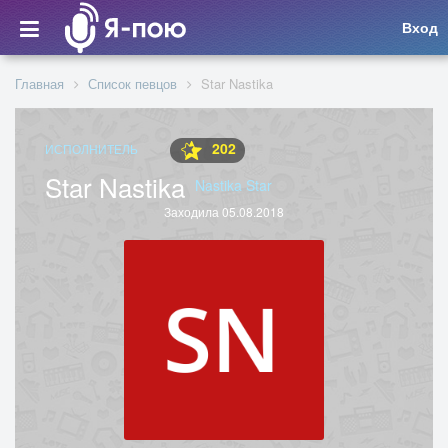
Вход
Главная
Список певцов
Star Nastika
202
ИСПОЛНИТЕЛЬ
Star Nastika
Nastika Star
Заходила 05.08.2018