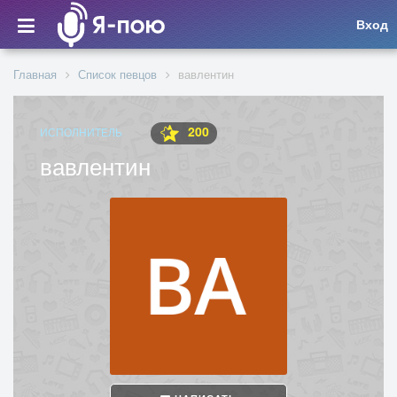
Вход
Главная
Список певцов
вавлентин
200
ИСПОЛНИТЕЛЬ
вавлентин