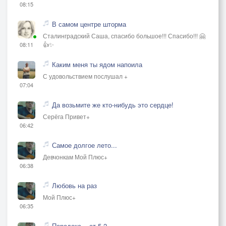
08:15
В самом центре шторма
Сталинградский Саша, спасибо большое!!! Спасибо!!! 🤗
👍✨
08:11
Каким меня ты ядом напоила
С удовольствием послушал +
07:04
Да возьмите же кто-нибудь это сердце!
Серёга Привет+
06:42
Самое долгое лето...
Девчонкам Мой Плюс+
06:38
Любовь на раз
Мой Плюс+
06:35
Парадокс... ст.5.2