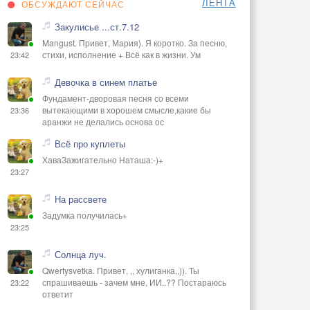
ЛЕНТА
ОБСУЖДАЮТ СЕЙЧАС
Закулисье ...ст.7.12
Mangust. Привет, Мария). Я коротко. За песню,
стихи, исполнение + Всё как в жизни. Ум
23:42
Девочка в синем платье
Фундамент-дворовая песня со всеми
вытекающими в хорошем смысле,какие бы
23:36
аранжи не делались основа ос
Всё про куплеты
ХаваЗажигательно Наташа:-)+
23:27
На рассвете
Задумка получилась+
23:25
Солнца луч.
Qwertysvetka. Привет, ,, хулиганка,,)). Ты
спрашиваешь - зачем мне, ИИ..?? Постараюсь
23:22
ответит