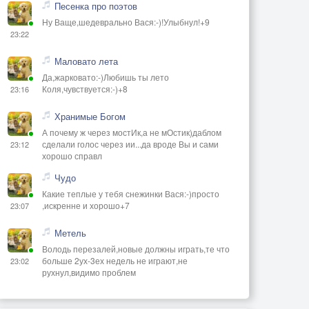
Песенка про поэтов
Ну Ваще,шедеврально Вася:-)!Улыбнул!+9
23:22
Маловато лета
Да,жарковато:-)Любишь ты лето
Коля,чувствуется:-)+8
23:16
Хранимые Богом
А почему ж через мостИк,а не мОстик)даблом
сделали голос через ии...да вроде Вы и сами
23:12
хорошо справл
Чудо
Какие теплые у тебя снежинки Вася:-)просто
,искренне и хорошо+7
23:07
Метель
Володь перезалей,новые должны играть,те что
больше 2ух-3ех недель не играют,не
23:02
рухнул,видимо проблем