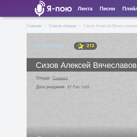
Лента
Песни
Плей
Главная
Список певцов
Сизов Алексей Вячеславови
212
ИСПОЛНИТЕЛЬ
Сизов Алексей Вячеславо
Откуда
Саранск
Дата рождения
27 Feb 1985