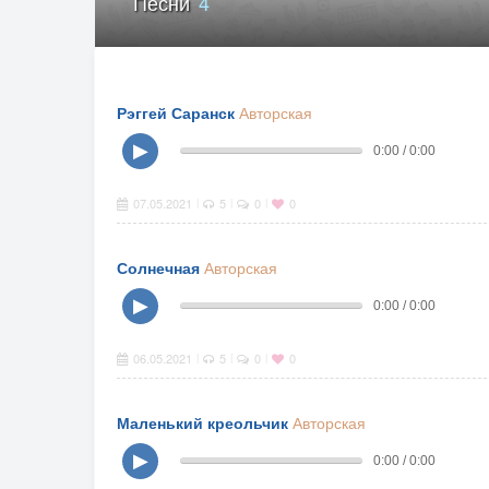
Песни
4
Рэггей Саранск
Авторская
▶
0:00 / 0:00
07.05.2021
5
0
0
|
|
|
Солнечная
Авторская
▶
0:00 / 0:00
06.05.2021
5
0
0
|
|
|
Маленький креольчик
Авторская
▶
0:00 / 0:00