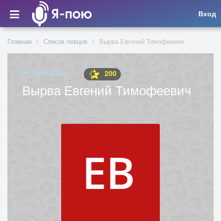
Вход
Главная
Список певцов
Вырва Евгений Тимофеевич
200
ИСПОЛНИТЕЛЬ
Вырва Евгений Тимофеевич