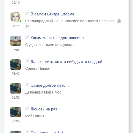
08:15
В самом центре шторма
Сталинградский Саша, спасибо большое!!! Спасибо!!! 🤗
👍✨
08:11
Каким меня ты ядом напоила
С удовольствием послушал +
07:04
Да возьмите же кто-нибудь это сердце!
Серёга Привет+
06:42
Самое долгое лето...
Девчонкам Мой Плюс+
06:38
Любовь на раз
Мой Плюс+
06:35
Парадокс... ст.5.2