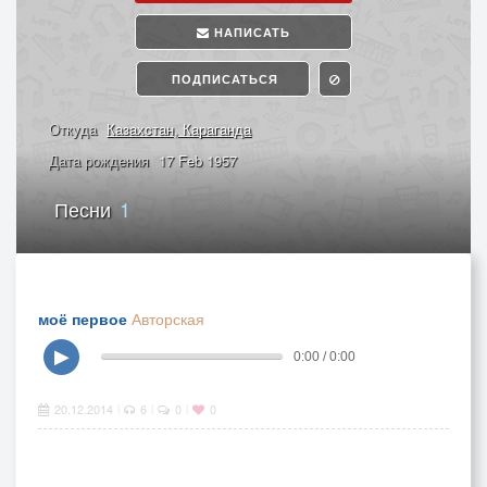
НАПИСАТЬ
ПОДПИСАТЬСЯ
Откуда
Казахcтан, Караганда
Дата рождения
17 Feb 1957
Песни
1
моё первое
Авторская
▶
0:00 / 0:00
20.12.2014
6
0
0
|
|
|