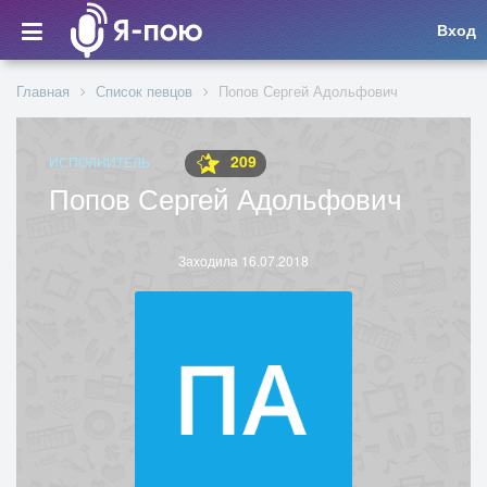
Вход
Главная
Список певцов
Попов Сергей Адольфович
209
ИСПОЛНИТЕЛЬ
Попов Сергей Адольфович
Заходила 16.07.2018