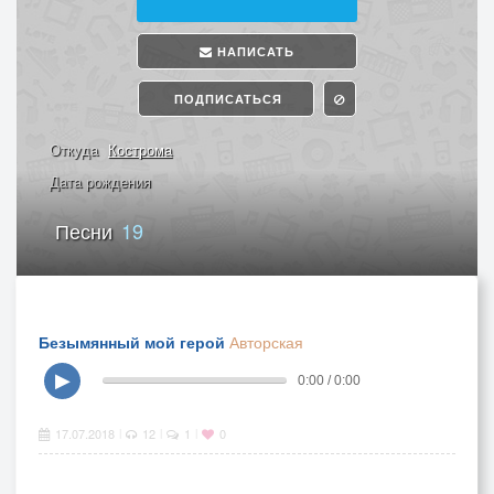
НАПИСАТЬ
ПОДПИСАТЬСЯ
Откуда
Кострома
Дата рождения
Песни
19
Безымянный мой герой
Авторская
▶
0:00 / 0:00
17.07.2018
12
1
0
|
|
|