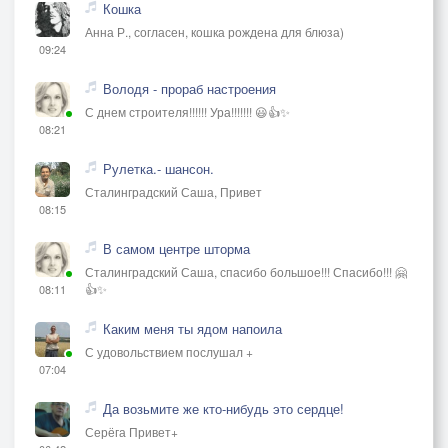
Кошка
Анна Р., согласен, кошка рождена для блюза)
09:24
Володя - прораб настроения
С днем строителя!!!!!! Ура!!!!!!! 😃👍✨
08:21
Рулетка.- шансон.
Сталинградский Саша, Привет
08:15
В самом центре шторма
Сталинградский Саша, спасибо большое!!! Спасибо!!! 🤗
👍✨
08:11
Каким меня ты ядом напоила
С удовольствием послушал +
07:04
Да возьмите же кто-нибудь это сердце!
Серёга Привет+