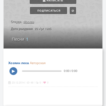
НАПИСАТЬ
ПОДПИСАТЬСЯ
Откуда
Москва
Дата рождения
23 Apr 1985
Песни
1
Хозяин леса
Авторская
▶
0:00 / 0:00
23.12.2014
48
0
0
|
|
|