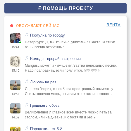
ПОМОЩЬ ПРОЕКТУ
ЛЕНТА
ОБСУЖДАЮТ СЕЙЧАС
Прогулка по городу
Петербуржцы, вы, конечно, уникальная каста. И стихи
ваши всегда особенные.
15:41
Володя - прораб настроения
Mangust, может и к лучшему. Завтра перезалью песню.
Надо подправить, если получится. 🤗💛💛💛✨
15:15
Любовь на раз
Сергеев Генрих, спасибо за пространный коммент, у
Светы конечно мощь, но и заметьте какая нежность
14:57
Грешная любовь
Великолепно! И главное всем вместе можно петь за
столом, или на диване, и с гостями и без +
14:52
Парадокс... ст.5.2