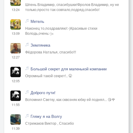
Шпень Владимир, спасибушки!Фролов Владимир, ну не
только,просто так совпало,подряд,спасибо!
13:24
Метель
Наконец то,поздравляю!:-)Красивые стихи
Володь,очень:-)+
13:09
Земляника
Фёдорова Наталья, спасибо!!!
12:27
Большой секрет для маленькой компании
Огромный такой секрет!.. 🤫
12:05
Доброго пути!
Вспомнил Светку, как сквозняк юбку ей поднял... 😘🌹
11:55
Гляжу я на Волгу
Стрижаков Виктор , Спасибо
11:39