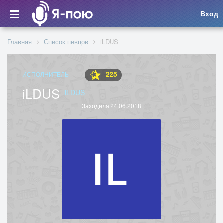
Вход
Главная
Список певцов
iLDUS
225
ИСПОЛНИТЕЛЬ
iLDUS
iLDUS
Заходила 24.06.2018