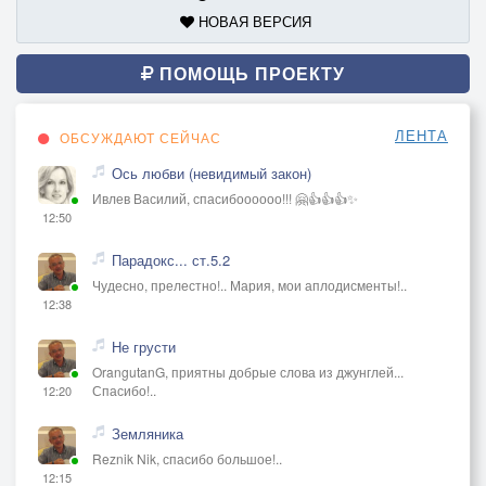
НОВАЯ ВЕРСИЯ
ПОМОЩЬ ПРОЕКТУ
ЛЕНТА
ОБСУЖДАЮТ СЕЙЧАС
Ось любви (невидимый закон)
Ивлев Василий, спасибоооооо!!! 🤗👍👍👍✨
12:50
Парадокс... ст.5.2
Чудесно, прелестно!.. Мария, мои аплодисменты!..
12:38
Не грусти
OrangutanG, приятны добрые слова из джунглей...
Спасибо!..
12:20
Земляника
Reznik Nik, спасибо большое!..
12:15