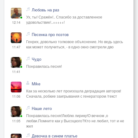
Любовь на раз
Ух, ты! Сражён!.. Спасибо за доставленное
удовольствие!..+++++!
12:14
Песенка про поэтов
Генрих, довольно толковое объяснение. Но ведь здесь
как может получиться, - в одно окно смотрели дво
11:47
Чудо
Понравилась песня!
11:41
Mike
Как за несколько лет произошла деградация авторов!
Сначала, робкие заигрывания с генератором /текст
11:06
Наше лето
Понравилась песня!Люблю лирику!О вечном ,о
любви.Помните как у Высоцкого?Кто не любил, тот и не
11:05
жил
Девочка в синем платье