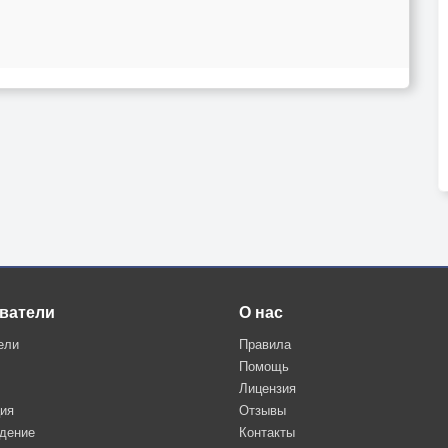
ватели
О нас
ели
Правила
Помощь
Лицензия
ция
Отзывы
дение
Контакты