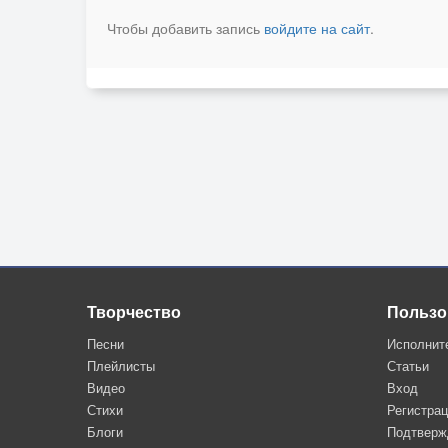
Чтобы добавить запись
войдите на сайт
.
Творчество
Пользо
Песни
Исполнит
Плейлисты
Статьи
Видео
Вход
Стихи
Регистра
Блоги
Подтверж