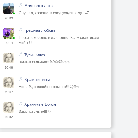
Маловато лета
Слушал, хорошо, в след уходящему...+7
20:39
Грешная любовь
Просто, хорошо и жизненно. Всем соавторам
мой +6!
20:14
Тузик блюз
Замечательно!!!!! 👋👋👋👋✨✨
20:08
Храм тишины
Анна Р., спасибо огромное!!! 🤗💛✨
19:57
Хранимые Богом
Замечательно!!! ✨
19:52