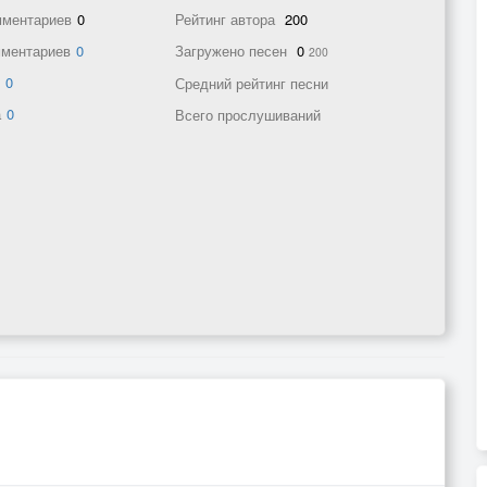
мментариев
0
Рейтинг автора
200
мментариев
0
Загружено песен
0
200
в
0
Средний рейтинг песни
а
0
Всего прослушиваний