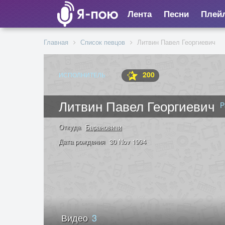
Лента
Песни
Плей
Главная
Список певцов
Литвин Павел Георгиевич
200
ИСПОЛНИТЕЛЬ
Литвин Павел Георгиевич
P
Откуда
Барановичи
Дата рождения
30 Nov 1994
Видео
3