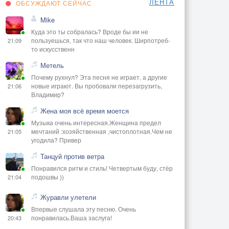
ЛЕНТА
ОБСУЖДАЮТ СЕЙЧАС
Mike
Куда это ты собралась? Вроде бы ии не
пользуешься, так что наш человек. Ширпотреб-
21:09
то искусственн
Метель
Почему рухнул? Эта песня не играет, а другие
новые играют. Вы пробовали перезагрузить,
21:06
Владимир?
Жена моя всё время моется
Музыка очень интересная.Женщина предел
мечтаний :хозяйственная ,чистоплотная.Чем не
21:05
угодила? Привер
Танцуй против ветра
Понравился ритм и стиль! Четвертым буду, стёр
подошвы ))
21:04
Журавли улетели
Впервые слушала эту песню. Очень
понравилась.Ваша заслуга!
20:43