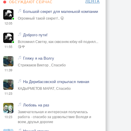
ЛЕНТА
ОБСУЖДАЮТ СЕЙЧАС
Большой секрет для маленькой компании
Огромный такой секрет!.. 🤫
12:05
Доброго пути!
Вспомнил Светку, как сквозняк юбку ей поднял...
😘🌹
11:55
Гляжу я на Волгу
Стрижаков Виктор , Спасибо
11:39
На Дерибасовской открылася пивная
КАДЫРМЕТОВ МАРАТ, Спасибо
11:23
Любовь на раз
Замечательная и интересная получилась
работа - спасибо за удовольствие Володя и
10:23
всем, друзья дорогие
Ночной звонок