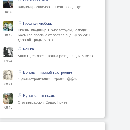
Владимир, спасибо за визит и оценку!
10:23
Грешная любовь
Шпень Владимир, Приветствуем, Володя!
Большое спасибо от всех за оценку работы
10:17
дорогой - рады, что в
Кошка
Анна Р., согласен, кошка рождена для блюза)
09:24
Володя - прораб настроения
С днем строителя!!!!!! Ура!!!!!!! 😃👍✨
08:21
Рулетка.- шансон.
Сталинградский Саша, Привет
08:15