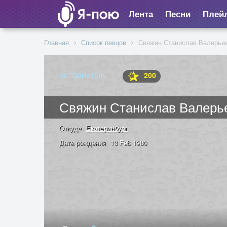
Лента
Песни
Плей
Главная
Список певцов
Свяжин Станислав Валерье
200
ИСПОЛНИТЕЛЬ
Свяжин Станислав Валерь
Откуда
Екатеринбург
Дата рождения
13 Feb 1980