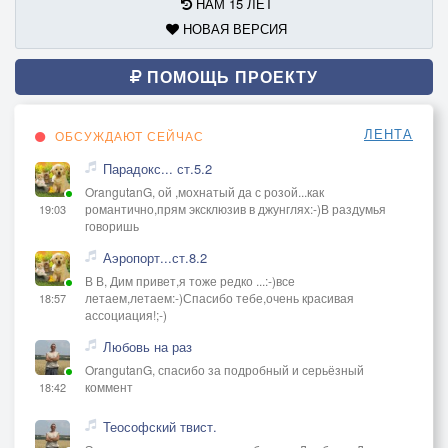
НАМ 15 ЛЕТ
НОВАЯ ВЕРСИЯ
ПОМОЩЬ ПРОЕКТУ
ЛЕНТА
ОБСУЖДАЮТ СЕЙЧАС
Парадокс... ст.5.2
OrangutanG, ой ,мохнатый да с розой...как
романтично,прям эксклюзив в джунглях:-)В раздумья
19:03
говоришь
Аэропорт...ст.8.2
В В, Дим привет,я тоже редко ...:-)все
летаем,летаем:-)Спасибо тебе,очень красивая
18:57
ассоциация!;-)
Любовь на раз
OrangutanG, спасибо за подробный и серьёзный
коммент
18:42
Теософский твист.