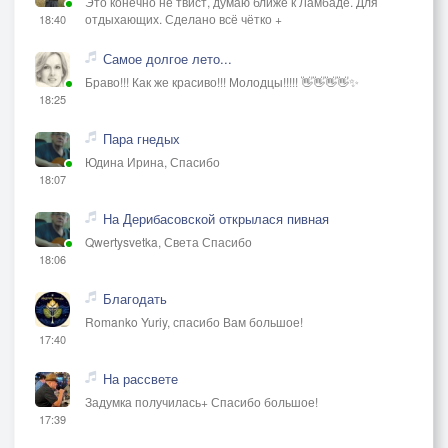
Это конечно не твист, думаю ближе к Ламбаде. Для
отдыхающих. Сделано всё чётко +
18:40
Самое долгое лето...
Браво!!! Как же красиво!!! Молодцы!!!!! 👋👋👋👋✨
18:25
Пара гнедых
Юдина Ирина, Спасибо
18:07
На Дерибасовской открылася пивная
Qwertysvetka, Света Спасибо
18:06
Благодать
Romanko Yuriy, спасибо Вам большое!
17:40
На рассвете
Задумка получилась+ Спасибо большое!
17:39