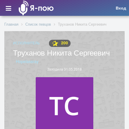
Вход
Главная
Список певцов
Труханов Никита Сергеевич
200
ИСПОЛНИТЕЛЬ
Труханов Никита Сергеевич
Hopelassray
Заходила 31.05.2018