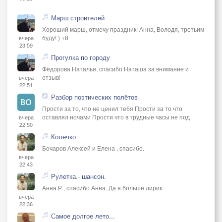
Марш строителей
Хороший марш, отмечу праздник! Анна, Володя, третьим
буду! ) +8
вчера
23:59
Прогулка по городу
Фёдорова Наталья, спасибо Наташа за внимание и
отзыв!
вчера
22:51
Разбор поэтических полётов
Прости за то, что не ценил тебя Прости за то что
оставлял ночами Прости что в трудные часы не под
вчера
22:50
Колечко
Бочаров Алексей и Елена , спасибо.
вчера
22:43
Рулетка.- шансон.
Анна Р., спасибо Анна. Да я больше лирик.
вчера
22:36
Самое долгое лето...