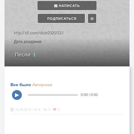
НАПИСАТЬ
ПОДПИСАТЬСЯ
http://vk.com/club5029331
Дата рождения
Песни
1
Все было
Авторская
▶
0:00 / 0:00
16.05.2016
6
3
0
|
|
|