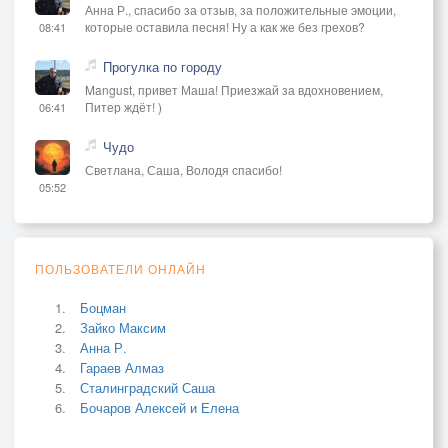
Анна Р., спасибо за отзыв, за положительные эмоции,
которые оставила песня! Ну а как же без грехов?
08:41
Прогулка по городу
Mangust, привет Маша! Приезжай за вдохновением,
Питер ждёт! )
06:41
Чудо
Светлана, Саша, Володя спасибо!
05:52
ПОЛЬЗОВАТЕЛИ ОНЛАЙН
Боцман
Зайко Максим
Анна Р.
Гараев Алмаз
Сталинградский Саша
Бочаров Алексей и Елена