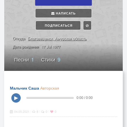
НАПИСАТЬ
ПОДПИСАТЬСЯ
Откуда
Благовещенск, Амурская область
Дата рождения
17 Jul 1977
Песни
1
Стихи
9
Мальчик Саша
Авторская
▶
0:00 / 0:00
04.05.2021
8
0
0
|
|
|