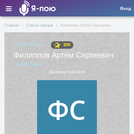
Вход
Главная
Список певцов
Филиппов Артём Сергеевич
200
ИСПОЛНИТЕЛЬ
Филиппов Артём Сергеевич
Артём Лейба
Заходила 16.04.2018