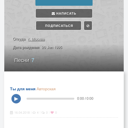
НАПИСАТЬ
ПОДПИСАТЬСЯ
Откуда
г. Москва
Дата рождения
20 Jan 1995
Песни
7
Ты для меня
Авторская
▶
0:00 / 0:00
16.04.2018
4
0
0
|
|
|