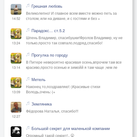
Грешная любовь
Великолепно! И главное всем вместе можно петь за
столом, или на диване, и с гостями и без +
14:52
Парадокс... ст.5.2
Шпень Владимир, спасибушки!Фролов Владимир, ну не
только,просто так совпало,подряд,спасибо!
13:24
Прогулка по городу
В Питере невероятно красивая осень,впрочем там все
красиво,просто осенью и зимойй я там чаще ,чем ле
13:14
Метель
Наконец то,поздравляю!:-)Красивые стихи
Володь,очень:-)+
13:09
Земляника
Фёдорова Наталья, спасибо!!!
12:27
Большой секрет для маленькой компании
Огромный такой секрет!.. 🤫