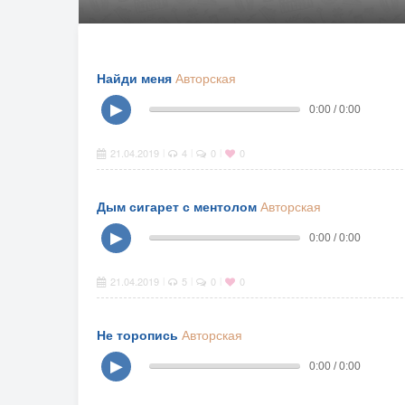
Найди меня
Авторская
▶
0:00 / 0:00
21.04.2019
4
0
0
|
|
|
Дым сигарет с ментолом
Авторская
▶
0:00 / 0:00
21.04.2019
5
0
0
|
|
|
Не торопись
Авторская
▶
0:00 / 0:00