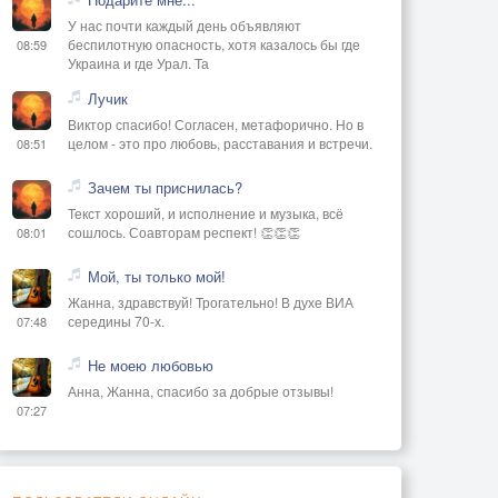
У нас почти каждый день объявляют
беспилотную опасность, хотя казалось бы где
08:59
Украина и где Урал. Та
Лучик
Виктор спасибо! Согласен, метафорично. Но в
целом - это про любовь, расставания и встречи.
08:51
Зачем ты приснилась?
Текст хороший, и исполнение и музыка, всё
сошлось. Соавторам респект! 👏👏👏
08:01
Мой, ты только мой!
Жанна, здравствуй! Трогательно! В духе ВИА
середины 70-х.
07:48
Не моею любовью
Анна, Жанна, спасибо за добрые отзывы!
07:27