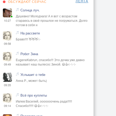
ЛЕНТА
ОБСУЖДАЮТ СЕЙЧАС
Солнца луч.
Душевно! Молодчага! А я вот с возрастом
стараюсь в своё прошлое не погружаться. Долго
10:27
потом в себя н
На рассвете
Браво!!!! 👋👋👋✨
09:58
Робот Зина
EugeneKabrun, спасибо!!! Это дочка уже давно
называет наш пылесос Зиной. 😃👍✨✨✨
09:49
Услышит о тебе
Анна Р., может быть)
09:35
Всё про куплеты
Ивлев Василий, ооооооочень рада!!!!!!
Спасибо!!!!!! 😃👍✨✨✨
09:14
Подарите мне...