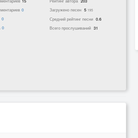
мментариев
15
Рейтинг автора
203
мментариев
0
Загружено песен
5
195
в
0
Средний рейтинг песни
0.6
а
0
Всего прослушиваний
31