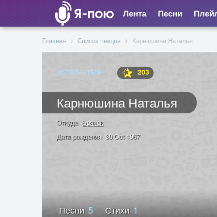
Лента
Песни
Плей
Главная
Список певцов
Карнюшина Наталья
203
ИСПОЛНИТЕЛЬ
Карнюшина Наталья
Откуда
Брянск
Дата рождения
30 Oct 1967
Песни
5
Стихи
1