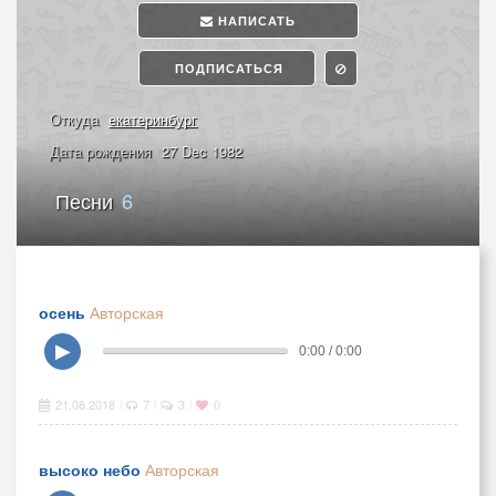
НАПИСАТЬ
ПОДПИСАТЬСЯ
Откуда
екатеринбург
Дата рождения
27 Dec 1982
Песни
6
осень
Авторская
▶
0:00 / 0:00
21.08.2018
7
3
0
|
|
|
высоко небо
Авторская