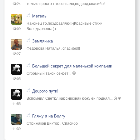
только,просто так совпало,подряд,спасибо!
13:24
Метель
Наконец то,поздравляю!:-)Красивые стихи
Володь,очень:-)+
13:09
Земляника
Фёдорова Наталья, спасибо!!!
12:27
Большой секрет для маленькой компании
Огромный такой секрет!.. 🤫
12:05
Доброго пути!
Вспомнил Светку, как сквозняк юбку ей поднял... 😘🌹
11:55
Гляжу я на Волгу
Стрижаков Виктор , Спасибо
11:39