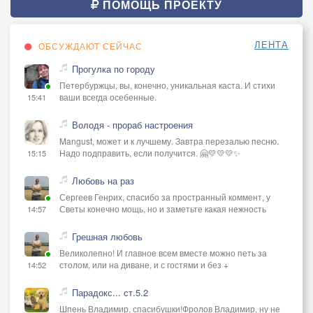
ПОМОЩЬ ПРОЕКТУ
ЛЕНТА
ОБСУЖДАЮТ СЕЙЧАС
Прогулка по городу
Петербуржцы, вы, конечно, уникальная каста. И стихи
ваши всегда осебенные.
15:41
Володя - прораб настроения
Mangust, может и к лучшему. Завтра перезалью песню.
Надо подправить, если получится. 🤗💛💛💛✨
15:15
Любовь на раз
Сергеев Генрих, спасибо за пространный коммент, у
Светы конечно мощь, но и заметьте какая нежность
14:57
Грешная любовь
Великолепно! И главное всем вместе можно петь за
столом, или на диване, и с гостями и без +
14:52
Парадокс... ст.5.2
Шпень Владимир, спасибушки!Фролов Владимир, ну не