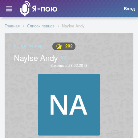
Вход
Главная
Список певцов
Naylse Andy
202
ИСПОЛНИТЕЛЬ
Naylse Andy
92
Заходила 28.02.2018