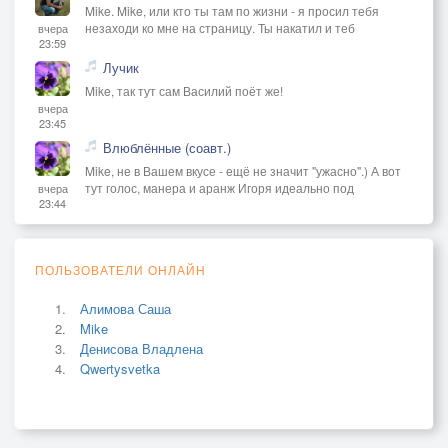
Mike. Mike, или кто ты там по жизни - я просил тебя
незаходи ко мне на страницу. Ты накатил и теб
вчера
23:59
Лучик
Mike, так тут сам Василий поёт же!
вчера
23:45
Влюблённые (соавт.)
Mike, не в Вашем вкусе - ещё не значит "ужасно".) А вот
тут голос, манера и аранж Игоря идеально под
вчера
23:44
ПОЛЬЗОВАТЕЛИ ОНЛАЙН
Алимова Саша
Mike
Денисова Владлена
Qwertysvetka