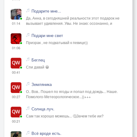
Подарите мне...
Да, Анна, в сегодняшней реальности этот подарок не
вызывает удивления. Увы. Не знаю: осознанно, и
01:14
Подари мне свет
Призрак , не подкатывай к певице))
01:06
Беглец
Спи давай 😁
00:41
Земляника
О.. Вов.. Пошел по ягоды и попал под дождь... Наше.
Помолого-Метеорологическое...))+++
00:27
Солнца луч.
Сам так хорошо можешь... 🤔Зачем тебе ии?
00:21
Всё вроде есть.