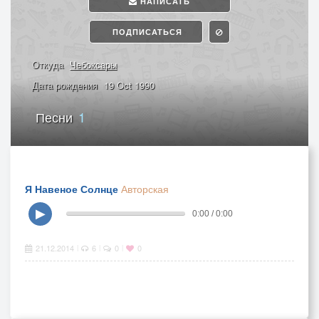
НАПИСАТЬ
ПОДПИСАТЬСЯ
Откуда
Чебоксары
Дата рождения
19 Oct 1990
Песни
1
Я Навеное Солнце
Авторская
▶
0:00 / 0:00
21.12.2014
6
0
0
|
|
|