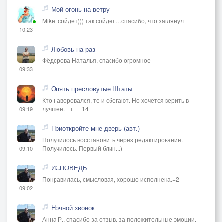
Мой огонь на ветру
Mike, сойдет))) так сойдет…спасибо, что заглянул
10:23
Любовь на раз
Фёдорова Наталья, спасибо огромное
09:33
Опять пресловутые Штаты
Кто наворовался, те и сбегают. Но хочется верить в
лучшее. +++ +14
09:19
Приоткройте мне дверь (авт.)
Получилось восстановить через редактирование.
Получилось. Первый блин...)
09:10
ИСПОВЕДЬ
Понравилась, смысловая, хорошо исполнена.+2
09:02
Ночной звонок
Анна Р., спасибо за отзыв, за положительные эмоции,